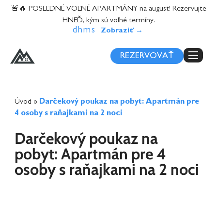
content
🚨🔥 POSLEDNÉ VOĽNÉ APARTMÁNY na august! Rezervujte
HNEĎ, kým sú voľné termíny.
d
h
m
s
REZERVOVAŤ
Úvod
»
Darčekový poukaz na pobyt: Apartmán pre
4 osoby s raňajkami na 2 noci
Darčekový poukaz na
pobyt: Apartmán pre 4
osoby s raňajkami na 2 noci