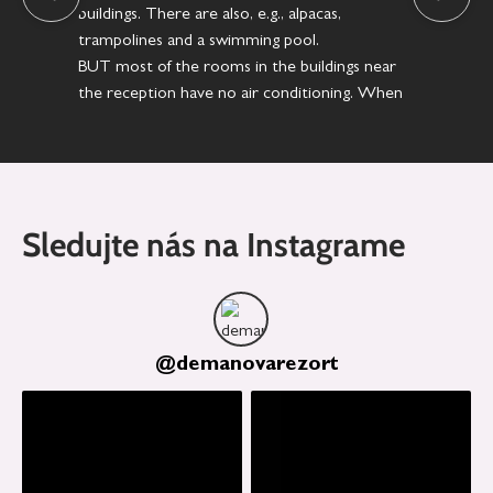
buildings. There are also, e.g., alpacas,
prá
trampolines and a swimming pool.
sta
BUT most of the rooms in the buildings near
na 
the reception have no air conditioning. When
it was 30–35°C outside, the temperature in
our room was 28–30°C all day, even with two
fans running all the time.
Sledujte nás na Instagrame
@
demanovarezort