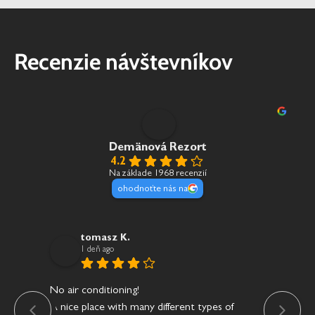
Recenzie návštevníkov
Demänová Rezort
4.2
Na základe 1968 recenzií
ohodnoťte nás na
tomasz K.
1 deň ago
No air conditioning!
Res
A nice place with many different types of
že 