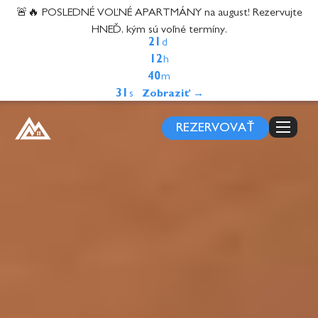
content
🚨🔥 POSLEDNÉ VOĽNÉ APARTMÁNY na august! Rezervujte
HNEĎ, kým sú voľné termíny.
21
d
12
h
40
m
29
s
REZERVOVAŤ