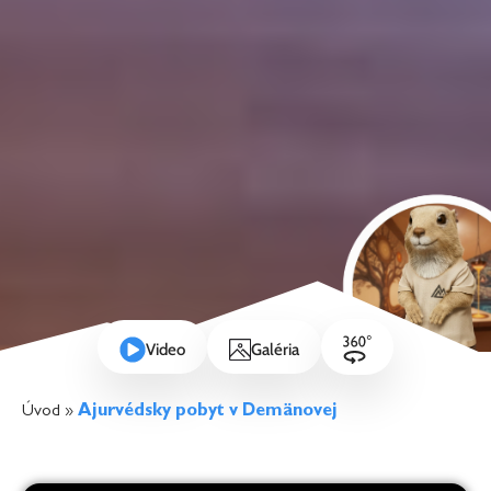
Video
Galéria
Úvod
»
Ajurvédsky pobyt v Demänovej