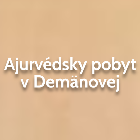
Ajurvédsky pobyt
v Demänovej