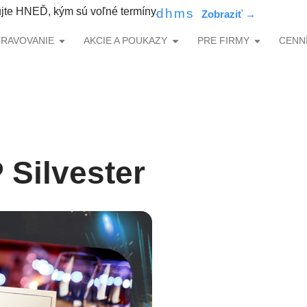
 HNEĎ, kým sú voľné termíny.
d
h
m
s
TRAVOVANIE
AKCIE A POUKAZY
PRE FIRMY
CENNÍ
 Silvester