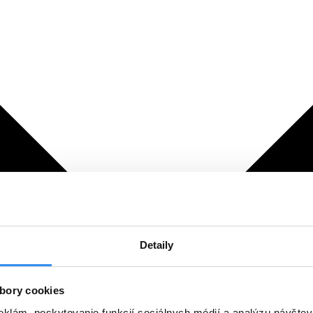
Detaily
bory cookies
eklám, poskytovanie funkcií sociálnych médií a analýzu návšte