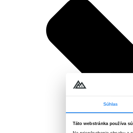
Súhlas
Táto webstránka používa sú
Na prispôsobenie obsahu a r