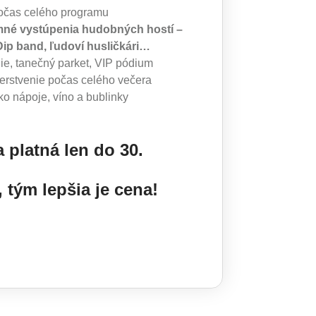
očas celého programu
né vystúpenia hudobných hostí –
ip band, ľudoví husličkári…
ie, tanečný parket, VIP pódium
rstvenie počas celého večera
 nápoje, víno a bublinky
 platná len do 30.
 tým lepšia je cena!