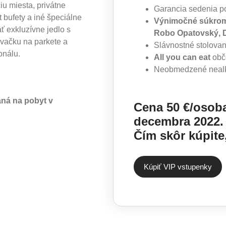
iu miesta, privátne
Garancia sedenia p
t bufety a iné špeciálne
Výnimočné súkrom
ť exkluzívne jedlo s
Robo Opatovský, D
ačku na parkete a
Slávnostné stolovan
onálu.
All you can eat
obče
Neobmedzené nealko
aná na pobyt v
Cena 50 €/osoba
decembra 2022.
Čím skôr kúpite,
Kúpiť VIP vstupenky