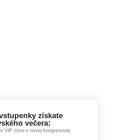
vstupenky získate
vského večera:
o VIP zóne v novej kongresovej