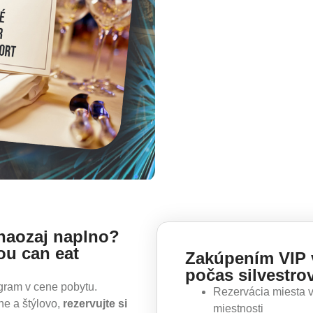
ť naozaj naplno?
ou can eat
Zakúpením VIP 
počas silvestro
gram v cene pobytu.
Rezervácia miesta v
ne a štýlovo,
rezervujte si
miestnosti