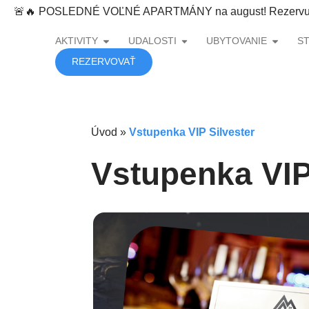
content
🚨🔥 POSLEDNÉ VOĽNÉ APARTMÁNY na august! Rezervujte
AKTIVITY
UDALOSTI
UBYTOVANIE
S
REZERVOVAŤ
Úvod
»
Vstupenka VIP Silvester
Vstupenka VIP