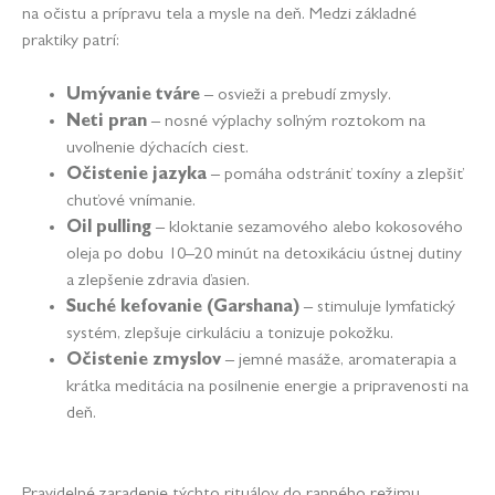
na očistu a prípravu tela a mysle na deň. Medzi základné
praktiky patrí:
Umývanie tváre
– osvieži a prebudí zmysly.
Neti pran
– nosné výplachy soľným roztokom na
uvoľnenie dýchacích ciest.
Očistenie jazyka
– pomáha odstrániť toxíny a zlepšiť
chuťové vnímanie.
Oil pulling
– kloktanie sezamového alebo kokosového
oleja po dobu 10–20 minút na detoxikáciu ústnej dutiny
a zlepšenie zdravia ďasien.
Suché kefovanie (Garshana)
– stimuluje lymfatický
systém, zlepšuje cirkuláciu a tonizuje pokožku.
Očistenie zmyslov
– jemné masáže, aromaterapia a
krátka meditácia na posilnenie energie a pripravenosti na
deň.
Pravidelné zaradenie týchto rituálov do ranného režimu