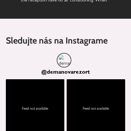
the reception have no air conditioning. When
it was 30–35°C outside, the temperature in
our room was 28–30°C all day, even with two
fans running all the time.
Sledujte nás na Instagrame
@
demanovarezort
Feed not available
Feed not available