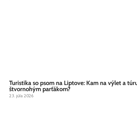
Turistika so psom na Liptove: Kam na výlet a túr
štvornohým parťákom?
23. júla 2026