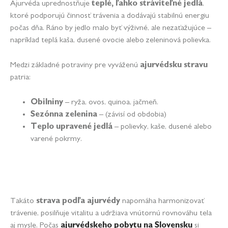
Ajurvéda uprednostňuje
teplé, ľahko stráviteľné jedlá
,
ktoré podporujú činnosť trávenia a dodávajú stabilnú energiu
počas dňa. Ráno by jedlo malo byť výživné, ale nezaťažujúce –
napríklad teplá kaša, dusené ovocie alebo zeleninová polievka.
Medzi základné potraviny pre vyváženú
ajurvédsku stravu
patria:
Obilniny
– ryža, ovos, quinoa, jačmeň.
Sezónna zelenina
– (závisí od obdobia)
Teplo upravené jedlá
– polievky, kaše, dusené alebo
varené pokrmy.
Takáto
strava podľa ajurvédy
napomáha harmonizovať
trávenie, posilňuje vitalitu a udržiava vnútornú rovnováhu tela
aj mysle. Počas
ajurvédskeho pobytu na Slovensku
si