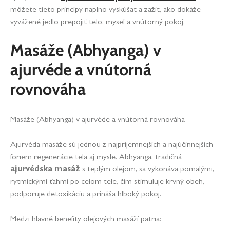
môžete tieto princípy naplno vyskúšať a zažiť, ako dokáže
vyvážené jedlo prepojiť telo, myseľ a vnútorný pokoj.
Masáže (Abhyanga) v
ajurvéde a vnútorná
rovnováha
Masáže (Abhyanga) v ajurvéde a vnútorná rovnováha
Ajurvéda masáže sú jednou z najpríjemnejších a najúčinnejších
foriem regenerácie tela aj mysle. Abhyanga, tradičná
ajurvédska masáž
s teplým olejom, sa vykonáva pomalými,
rytmickými ťahmi po celom tele, čím stimuluje krvný obeh,
podporuje detoxikáciu a prináša hlboký pokoj.
Medzi hlavné benefity olejových masáží patria: