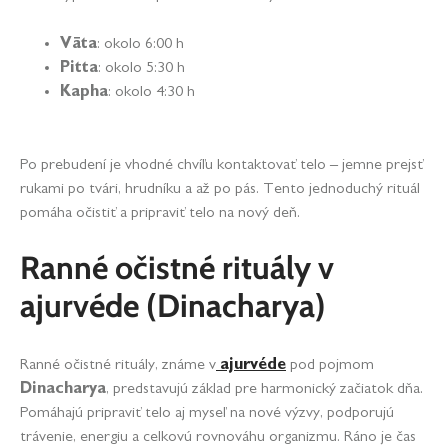
Vāta
: okolo 6:00 h
Pitta
: okolo 5:30 h
Kapha
: okolo 4:30 h
Po prebudení je vhodné chvíľu kontaktovať telo – jemne prejsť
rukami po tvári, hrudníku a až po pás. Tento jednoduchý rituál
pomáha očistiť a pripraviť telo na nový deň.
Ranné očistné rituály v
ajurvéde (Dinacharya)
Ranné očistné rituály, známe v
ajurvéde
pod pojmom
Dinacharya
, predstavujú základ pre harmonický začiatok dňa.
Pomáhajú pripraviť telo aj myseľ na nové výzvy, podporujú
trávenie, energiu a celkovú rovnováhu organizmu. Ráno je čas