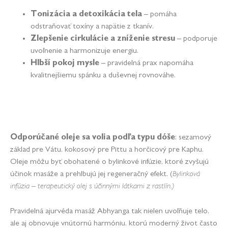
Tonizácia a detoxikácia tela
– pomáha
odstraňovať toxíny a napätie z tkanív.
Zlepšenie cirkulácie a zníženie stresu
– podporuje
uvoľnenie a harmonizuje energiu.
Hlbší pokoj mysle
– pravidelná prax napomáha
kvalitnejšiemu spánku a duševnej rovnováhe.
Odporúčané oleje sa volia podľa typu dóše
: sezamový
základ pre Vátu, kokosový pre Pittu a horčicový pre Kaphu.
Oleje môžu byť obohatené o bylinkové infúzie, ktoré zvyšujú
účinok masáže a prehlbujú jej regeneračný efekt. (
Bylinková
infúzia – terapeutický olej s účinnými látkami z rastlín.)
Pravidelná ajurvéda masáž Abhyanga tak nielen uvoľňuje telo,
ale aj obnovuje vnútornú harmóniu, ktorú moderný život často