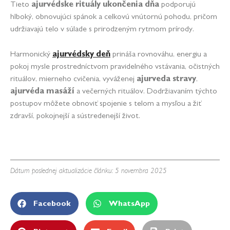
Tieto
ajurvédske rituály ukončenia dňa
podporujú
hlboký, obnovujúci spánok a celkovú vnútornú pohodu, pričom
udržiavajú telo v súlade s prirodzeným rytmom prírody.
Harmonický
ajurvédsky deň
prináša rovnováhu, energiu a
pokoj mysle prostredníctvom pravidelného vstávania, očistných
rituálov, mierneho cvičenia, vyváženej
ajurveda stravy
,
ajurvéda masáží
a večerných rituálov. Dodržiavaním týchto
postupov môžete obnoviť spojenie s telom a mysľou a žiť
zdravší, pokojnejší a sústredenejší život.
Dátum poslednej aktualizácie článku: 5 novembra 2025
Facebook
WhatsApp