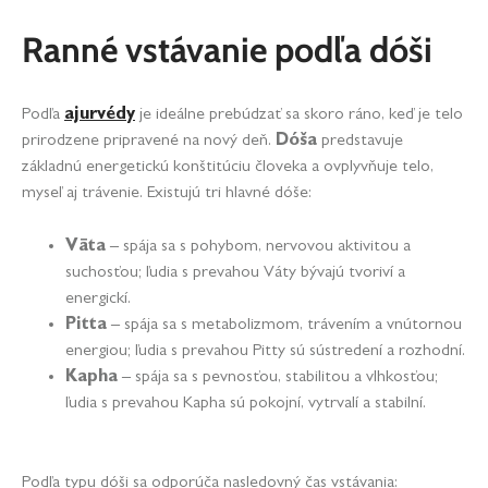
Ranné vstávanie podľa dóši
Podľa
ajurvédy
je ideálne prebúdzať sa skoro ráno, keď je telo
prirodzene pripravené na nový deň.
Dóša
predstavuje
základnú energetickú konštitúciu človeka a ovplyvňuje telo,
myseľ aj trávenie. Existujú tri hlavné dóše:
Vāta
– spája sa s pohybom, nervovou aktivitou a
suchosťou; ľudia s prevahou Váty bývajú tvoriví a
energickí.
Pitta
– spája sa s metabolizmom, trávením a vnútornou
energiou; ľudia s prevahou Pitty sú sústredení a rozhodní.
Kapha
– spája sa s pevnosťou, stabilitou a vlhkosťou;
ľudia s prevahou Kapha sú pokojní, vytrvalí a stabilní.
Podľa typu dóši sa odporúča nasledovný čas vstávania: