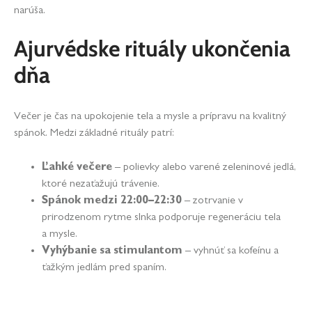
narúša.
Ajurvédske rituály ukončenia
dňa
Večer je čas na upokojenie tela a mysle a prípravu na kvalitný
spánok. Medzi základné rituály patrí:
Ľahké večere
– polievky alebo varené zeleninové jedlá,
ktoré nezaťažujú trávenie.
Spánok medzi 22:00–22:30
– zotrvanie v
prirodzenom rytme slnka podporuje regeneráciu tela
a mysle.
Vyhýbanie sa stimulantom
– vyhnúť sa kofeínu a
ťažkým jedlám pred spaním.