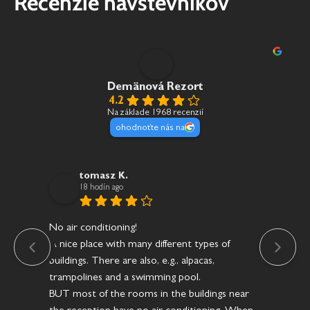
Recenzie návštevníkov
Demänová Rezort
4.2
Na základe 1968 recenzií
ohodnoťte nás na
tomasz K.
18 hodín ago
No air conditioning!
Res
A nice place with many different types of
že 
buildings. There are also, e.g., alpacas,
prá
trampolines and a swimming pool.
sta
BUT most of the rooms in the buildings near
na 