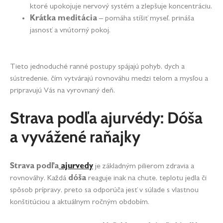
ktoré upokojuje nervový systém a zlepšuje koncentráciu.
Krátka meditácia
– pomáha stíšiť myseľ, prináša
jasnosť a vnútorný pokoj.
Tieto jednoduché ranné postupy spájajú pohyb, dych a
sústredenie, čím vytvárajú rovnováhu medzi telom a mysľou a
pripravujú Vás na vyrovnaný deň.
Strava podľa ajurvédy: Dóša
a vyvážené raňajky
Strava podľa
ajurvedy
je základným pilierom zdravia a
rovnováhy. Každá
dóša
reaguje inak na chute, teplotu jedla či
spôsob prípravy, preto sa odporúča jesť v súlade s vlastnou
konštitúciou a aktuálnym ročným obdobím.