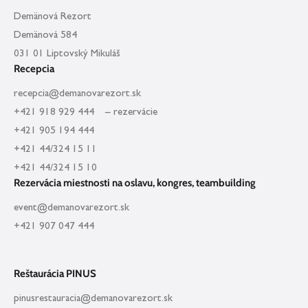
Demänová Rezort
Demänová 584
031 01 Liptovský Mikuláš
Recepcia
recepcia@demanovarezort.sk
+421 918 929 444 – rezervácie
+421 905 194 444
+421 44/324 15 11
+421 44/324 15 10
Rezervácia miestnosti na oslavu, kongres, teambuilding
event@demanovarezort.sk
+421 907 047 444
Reštaurácia PINUS
pinusrestauracia@demanovarezort.sk