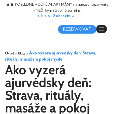
content
🚨🔥 POSLEDNÉ VOĽNÉ APARTMÁNY na august! Rezervujte
HNEĎ, kým sú voľné termíny.
d
h
m
s
REZERVOVAŤ
Úvod
»
Blog
»
Ako vyzerá ajurvédsky deň: Strava,
rituály, masáže a pokoj mysle
Ako vyzerá
ajurvédsky deň:
Strava, rituály,
masáže a pokoj