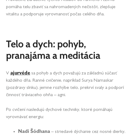
pomáha telu zbaviť sa nahromadených nečistôt, zlepšuje
vitalitu a podporuje vyrovnanosť počas celého dňa.
Telo a dych: pohyb,
pranajáma a meditácia
V
ajurvéde
sa pohyb a dych považujú za základnú súčasť
každého dňa. Ranné cvičenie, napríklad Surya Namaskar
(pozdravy slnku), jemne rozhýbe telo, prekrví svaly a podporí
činnosť tráviaceho ohňa – agni.
Po cvičení nasledujú dychové techniky, ktoré pomáhajú
vyrovnávať energiu:
Nadi Šódhana
– striedavé dýchanie cez nosné dierky,