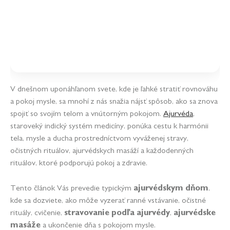
V dnešnom uponáhľanom svete, kde je ľahké stratiť rovnováhu
a pokoj mysle, sa mnohí z nás snažia nájsť spôsob, ako sa znova
spojiť so svojím telom a vnútorným pokojom.
Ajurvéda
,
staroveký indický systém medicíny, ponúka cestu k harmónii
tela, mysle a ducha prostredníctvom vyváženej stravy,
očistných rituálov, ajurvédskych masáží a každodenných
rituálov, ktoré podporujú pokoj a zdravie.
Tento článok Vás prevedie typickým
ajurvédskym dňom
,
kde sa dozviete, ako môže vyzerať ranné vstávanie, očistné
rituály, cvičenie,
stravovanie podľa ajurvédy
,
ajurvédske
masáže
a ukončenie dňa s pokojom mysle.