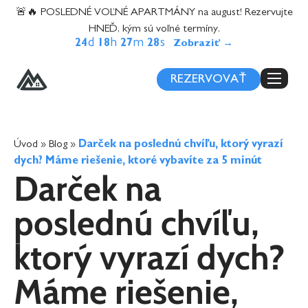
content
🚨🔥 POSLEDNÉ VOĽNÉ APARTMÁNY na august! Rezervujte
HNEĎ, kým sú voľné termíny.
d
h
m
s
24
18
27
27
REZERVOVAŤ
Úvod
»
Blog
»
Darček na poslednú chvíľu, ktorý vyrazí
dych? Máme riešenie, ktoré vybavíte za 5 minút
Darček na
poslednú chvíľu,
ktorý vyrazí dych?
Máme riešenie,