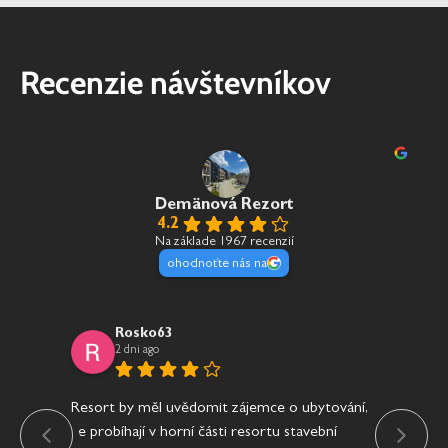
Recenzie návštevníkov
Demänová Rezort
4.2
Na základe 1967 recenzií
ohodnoťte nás na
Rosko63
2 dni ago
Resort by měl uvědomit zájemce o ubytování,
Jíd
že probíhají v horní části resortu stavební