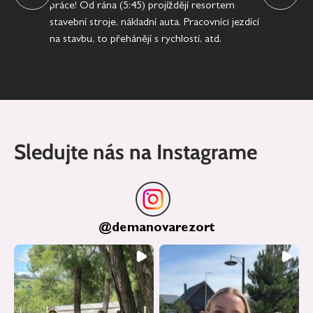
práce! Od rána (5:45) projíždějí resortem
stavební stroje, nákladní auta. Pracovníci jezdící
na stavbu, to přehánějí s rychlostí, atd.
Sledujte nás na Instagrame
@
demanovarezort