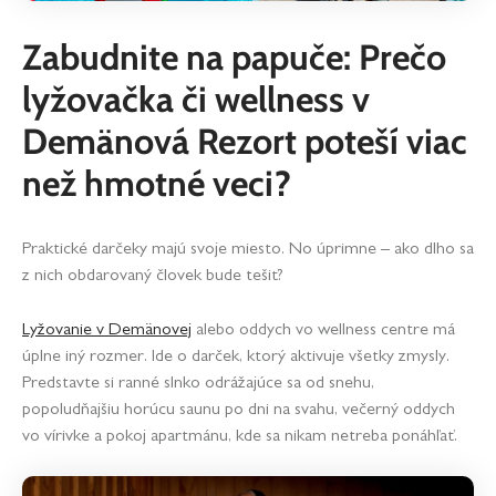
Zabudnite na papuče: Prečo
lyžovačka či wellness v
Demänová Rezort poteší viac
než hmotné veci?
Praktické darčeky majú svoje miesto. No úprimne – ako dlho sa
z nich obdarovaný človek bude tešiť?
Lyžovanie v Demänovej
alebo oddych vo wellness centre má
úplne iný rozmer. Ide o darček, ktorý aktivuje všetky zmysly.
Predstavte si ranné slnko odrážajúce sa od snehu,
popoludňajšiu horúcu saunu po dni na svahu, večerný oddych
vo vírivke a pokoj apartmánu, kde sa nikam netreba ponáhľať.