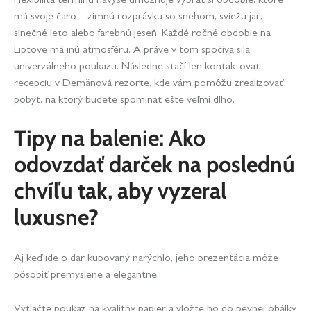
má svoje čaro – zimnú rozprávku so snehom, sviežu jar,
slnečné leto alebo farebnú jeseň. Každé ročné obdobie na
Liptove má inú atmosféru. A práve v tom spočíva sila
univerzálneho poukazu. Následne stačí len kontaktovať
recepciu v Demänová rezorte, kde vám pomôžu zrealizovať
pobyt, na ktorý budete spomínať ešte veľmi dlho.
Tipy na balenie: Ako
odovzdať darček na poslednú
chvíľu tak, aby vyzeral
luxusne?
Aj keď ide o dar kupovaný narýchlo, jeho prezentácia môže
pôsobiť premyslene a elegantne.
Vytlačte poukaz na kvalitný papier a vložte ho do pevnej obálky