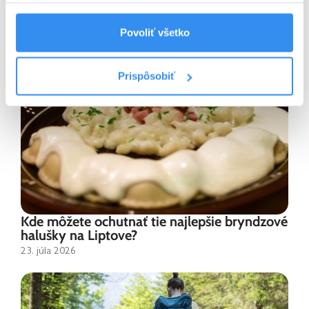
Ďalšie zaujímavé tipy z blogu:
Povoliť všetko
Prispôsobiť
Kde môžete ochutnať tie najlepšie bryndzové
halušky na Liptove?
23. júla 2026