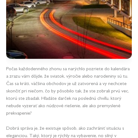
Počas každodenného zhonu sa narýchlo pozriete do kalendára
a zrazu vám dôjde, že sviatok, výročie alebo narodeniny sú tu.
Čas sa kráti, väčšina obchodov je už zatvorená a vy nechcete
skončiť pri niečom, čo by pôsobilo tak, že ste zobrali prvú vec,
ktorú ste zbadali. Hľadáte darček na poslednú chvíľu, ktorý
nebude vyzerať ako núdzové riešenie, ale ako premyslené
prekvapenie?
Dobrá správa je, že existuje spôsob, ako zachrániť situáciu s
eleganciou. Taký, ktorý je rýchly na vybavenie, no silný v