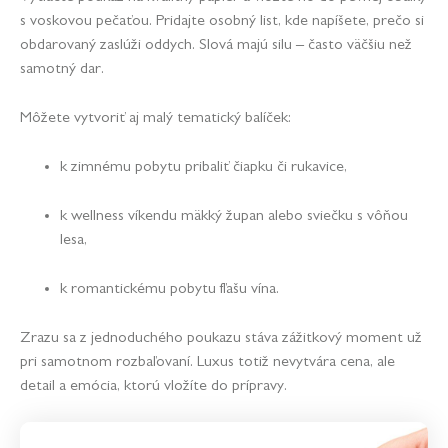
s voskovou pečaťou. Pridajte osobný list, kde napíšete, prečo si
obdarovaný zaslúži oddych. Slová majú silu – často väčšiu než
samotný dar.
Môžete vytvoriť aj malý tematický balíček:
k zimnému pobytu pribaliť čiapku či rukavice,
k wellness víkendu mäkký župan alebo sviečku s vôňou
lesa,
k romantickému pobytu fľašu vína.
Zrazu sa z jednoduchého poukazu stáva zážitkový moment už
pri samotnom rozbaľovaní. Luxus totiž nevytvára cena, ale
detail a emócia, ktorú vložíte do prípravy.