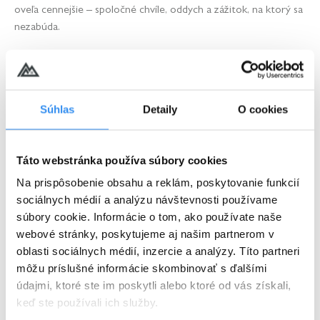
oveľa cennejšie – spoločné chvíle, oddych a zážitok, na ktorý sa
nezabúda.
Pobyt na horách je ideálnou voľbou pre každého, kto chce
potešiť výnimočným darčekom.
Demänová Rezort
to splní do
bodky. Krásna príroda Liptova, pohodlie moderného rezortu a
Súhlas
Detaily
O cookies
množstvo možností na relax či aktívny oddych vytvárajú
kombináciu, ktorá poteší každého. Niekedy totiž stačí len na
chvíľu spomaliť, odísť z každodenného ruchu a dopriať si čas
Táto webstránka používa súbory cookies
pre seba – alebo pre tých, na ktorých vám najviac záleží.
Na prispôsobenie obsahu a reklám, poskytovanie funkcií
sociálnych médií a analýzu návštevnosti používame
Dátum poslednej aktualizácie článku: 16 marca 2026
súbory cookie. Informácie o tom, ako používate naše
webové stránky, poskytujeme aj našim partnerom v
oblasti sociálnych médií, inzercie a analýzy. Títo partneri
Facebook
WhatsApp
môžu príslušné informácie skombinovať s ďalšími
údajmi, ktoré ste im poskytli alebo ktoré od vás získali,
Pinterest
Email
Print
keď ste používali ich služby.