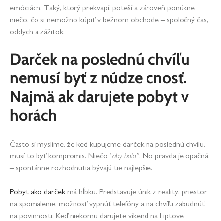
emóciách. Taký, ktorý prekvapí, poteší a zároveň ponúkne
niečo, čo si nemožno kúpiť v bežnom obchode – spoločný čas,
oddych a zážitok.
Darček na poslednú chvíľu
nemusí byť z núdze cnosť.
Najmä ak darujete pobyt v
horách
Často si myslíme, že keď kupujeme darček na poslednú chvíľu,
musí to byť kompromis. Niečo
“aby bolo”
. No pravda je opačná
– spontánne rozhodnutia bývajú tie najlepšie.
Pobyt ako darček
má hĺbku. Predstavuje únik z reality, priestor
na spomalenie, možnosť vypnúť telefóny a na chvíľu zabudnúť
na povinnosti. Keď niekomu darujete víkend na Liptove,