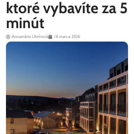
ktoré vybavíte za 5
minút
Annamária Uhrínová
16 marca 2026