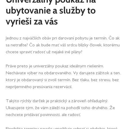
ubytovanie a služby to
vyrieši za vás
Jednou z najväčších obáv pri darovaní pobytu je termín. Čo ak
sa netrafíte? Čo ak bude mať váš srdcu blízky človek, ktorému
chcete spraviť radosť už nejaké iné plány?
Práve preto je univerzálny poukaz ideálnym riešením.
Nechávate výber na obdarovaného. Vy darujete zážitok a ten,
ktorý je obdarovaný si zvolí termín. Bez tlaku, bez stresu, bez
nepríjemného presúvania rezervácií.
Takýto rýchly darček je praktický a zároveň ohľaduplný.
Ukazujete tým, že vám záleží na pohodlí toho druhého. Že
nechcete pridávať povinnosti, ale radosť.
Flexibilita termínu navyše umožňuje vybrať si obdobie, ktoré