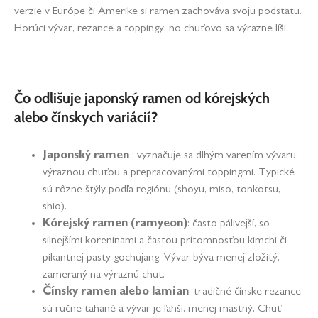
verzie v Európe či Amerike si ramen zachováva svoju podstatu.
Horúci vývar, rezance a toppingy, no chuťovo sa výrazne líši.
Čo odlišuje japonský ramen od kórejských
alebo čínskych variácií?
Japonský ramen
: vyznačuje sa dlhým varením vývaru,
výraznou chuťou a prepracovanými toppingmi. Typické
sú rôzne štýly podľa regiónu (shoyu, miso, tonkotsu,
shio).
Kórejský ramen (ramyeon)
: často pálivejší, so
silnejšími koreninami a častou prítomnosťou kimchi či
pikantnej pasty gochujang. Vývar býva menej zložitý,
zameraný na výraznú chuť.
Čínsky ramen alebo lamian
: tradičné čínske rezance
sú ručne ťahané a vývar je ľahší, menej mastný. Chuť