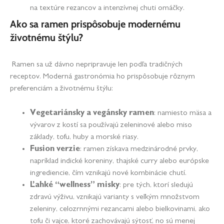
na textúre rezancov a intenzívnej chuti omáčky.
Ako sa ramen prispôsobuje modernému
životnému štýlu?
Ramen sa už dávno nepripravuje len podľa tradičných
receptov. Moderná gastronómia ho prispôsobuje rôznym
preferenciám a životnému štýlu:
Vegetariánsky a vegánsky ramen
: namiesto mäsa a
vývarov z kostí sa používajú zeleninové alebo miso
základy, tofu, huby a morské riasy.
Fusion verzie
: ramen získava medzinárodné prvky,
napríklad indické koreniny, thajské curry alebo európske
ingrediencie, čím vznikajú nové kombinácie chutí.
Ľahké “wellness” misky
: pre tých, ktorí sledujú
zdravú výživu, vznikajú varianty s veľkým množstvom
zeleniny, celozrnnými rezancami alebo bielkovinami, ako
tofu či vajce, ktoré zachovávajú sýtosť, no sú menej