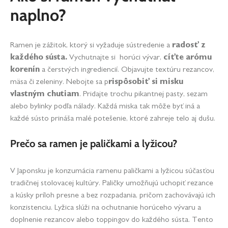
naplno?
Ramen je zážitok, ktorý si vyžaduje sústredenie a
radosť z
každého sústa.
Vychutnajte si horúci vývar,
cíťte arómu
korenín
a čerstvých ingrediencií. Objavujte textúru rezancov,
mäsa či zeleniny. Nebojte sa p
rispôsobiť si misku
vlastným chutiam
. Pridajte trochu pikantnej pasty, sezam
alebo bylinky podľa nálady. Každá miska tak môže byť iná a
každé sústo prináša malé potešenie, ktoré zahreje telo aj dušu.
Prečo sa ramen je paličkami a lyžicou?
V Japonsku je konzumácia ramenu paličkami a lyžicou súčasťou
tradičnej stolovacej kultúry. Paličky umožňujú uchopiť rezance
a kúsky príloh presne a bez rozpadania, pričom zachovávajú ich
konzistenciu. Lyžica slúži na ochutnanie horúceho vývaru a
doplnenie rezancov alebo toppingov do každého sústa. Tento