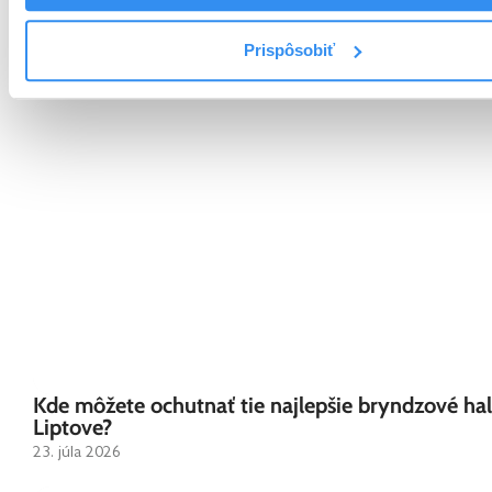
Pinterest
Email
Print
Prispôsobiť
Ďalšie zaujímavé tipy z blogu:
Kde môžete ochutnať tie najlepšie bryndzové ha
Liptove?
23. júla 2026