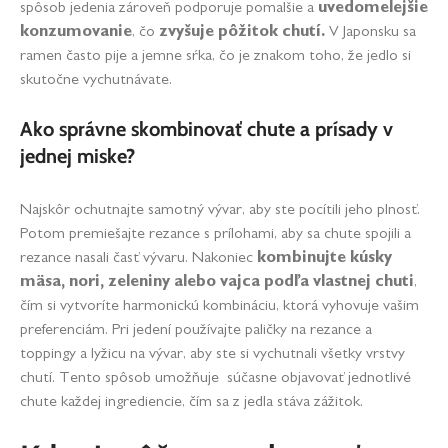
spôsob jedenia zároveň podporuje pomalšie a
uvedomelejšie
konzumovanie
, čo
zvyšuje pôžitok chutí.
V Japonsku sa
ramen často pije a jemne sŕka, čo je znakom toho, že jedlo si
skutočne vychutnávate.
Ako správne skombinovať chute a prísady v
jednej miske?
Najskôr ochutnajte samotný vývar, aby ste pocítili jeho plnosť.
Potom premiešajte rezance s prílohami, aby sa chute spojili a
rezance nasali časť vývaru. Nakoniec
kombinujte kúsky
mäsa, nori, zeleniny alebo vajca podľa vlastnej chuti
,
čím si vytvoríte harmonickú kombináciu, ktorá vyhovuje vašim
preferenciám. Pri jedení používajte paličky na rezance a
toppingy a lyžicu na vývar, aby ste si vychutnali všetky vrstvy
chutí. Tento spôsob umožňuje súčasne objavovať jednotlivé
chute každej ingrediencie, čím sa z jedla stáva zážitok.