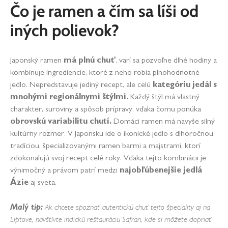
Čo je ramen a čím sa líši od
iných polievok?
Japonský ramen
má plnú chuť
, varí sa pozvoľne dlhé hodiny a
kombinuje ingrediencie, ktoré z neho robia plnohodnotné
jedlo. Nepredstavuje jediný recept, ale celú
kategóriu jedál s
mnohými regionálnymi štýlmi.
Každý štýl má vlastný
charakter, suroviny a spôsob prípravy, vďaka čomu ponúka
obrovskú variabilitu chutí.
Domáci ramen má navyše silný
kultúrny rozmer. V Japonsku ide o ikonické jedlo s dlhoročnou
tradíciou, špecializovanými ramen barmi a majstrami, ktorí
zdokonaľujú svoj recept celé roky. Vďaka tejto kombinácii je
výnimočný a právom patrí medzi
najobľúbenejšie jedlá
Ázie
aj sveta.
Malý tip:
Ak chcete spoznať autentickú chuť tejto špeciality aj na
Liptove, navštívte indickú reštauráciu Safran, kde si môžete dopriať