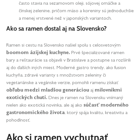
často stavia na sezamovom oleji, sójovej omáčke a
čínskej zelenine, pričom mäso a koreniny sú jednoduchšie
a menej vrstvené než v japonských variantoch.
Ako sa ramen dostal aj na Slovensko?
Ramen si cestu na Slovensko našiel spolu s celosvetovým
boomom ázijskej kuchyne.
Prvé špecializované ramen
bary a reštaurácie sa objavili v Bratislave a postupne sa rozšírili
aj do ďalších iných miest. Moderné gastro trendy, ako fusion
kuchyňa, zdravé varianty s množstvom zeleniny či
vegetariánske a vegánske verzie, pomohli ramenu získať
obľubu medzi mladšou generáciou
aj
milovníkmi
exotických chutí.
Dnes je ramen na Slovensku vnímaný
nielen ako exotická novinka, ale aj ako
súčasť moderného
gastronomického života
, ktorý spája kvalitu, kreativitu a
pohodlnosť.
Ako si ramen vychutnať