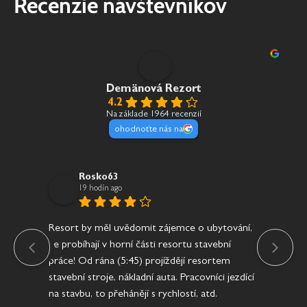
Recenzie návštevníkov
Demänová Rezort
4.2
Na základe 1964 recenzií
ohodnoťte nás na
Rosko63
19 hodín ago
Resort by měl uvědomit zájemce o ubytování,
Jíd
že probíhají v horní části resortu stavební
práce! Od rána (5:45) projíždějí resortem
stavební stroje, nákladní auta. Pracovníci jezdící
na stavbu, to přehánějí s rychlostí, atd.