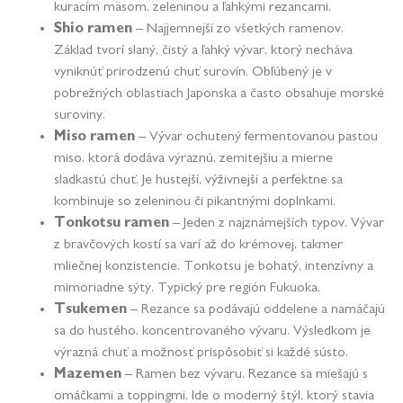
kuracím mäsom, zeleninou a ľahkými rezancami.
Shio ramen
– Najjemnejší zo všetkých ramenov.
Základ tvorí slaný, čistý a ľahký vývar, ktorý necháva
vyniknúť prirodzenú chuť surovín. Obľúbený je v
pobrežných oblastiach Japonska a často obsahuje morské
suroviny.
Miso ramen
– Vývar ochutený fermentovanou pastou
miso, ktorá dodáva výraznú, zemitejšiu a mierne
sladkastú chuť. Je hustejší, výživnejší a perfektne sa
kombinuje so zeleninou či pikantnými doplnkami.
Tonkotsu ramen
– Jeden z najznámejších typov. Vývar
z bravčových kostí sa varí až do krémovej, takmer
mliečnej konzistencie. Tonkotsu je bohatý, intenzívny a
mimoriadne sýty. Typický pre región Fukuoka.
Tsukemen
– Rezance sa podávajú oddelene a namáčajú
sa do hustého, koncentrovaného vývaru. Výsledkom je
výrazná chuť a možnosť prispôsobiť si každé sústo.
Mazemen
– Ramen bez vývaru. Rezance sa miešajú s
omáčkami a toppingmi. Ide o moderný štýl, ktorý stavia