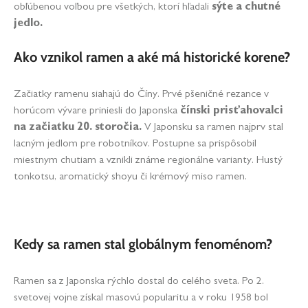
obľúbenou voľbou pre všetkých, ktorí hľadali
sýte a chutné
jedlo.
Ako vznikol ramen a aké má historické korene?
Začiatky ramenu siahajú do Číny. Prvé pšeničné rezance v
horúcom vývare priniesli do Japonska
čínski prisťahovalci
na začiatku 20. storočia.
V Japonsku sa ramen najprv stal
lacným jedlom pre robotníkov. Postupne sa prispôsobil
miestnym chutiam a vznikli známe regionálne varianty. Hustý
tonkotsu, aromatický shoyu či krémový miso ramen.
Kedy sa ramen stal globálnym fenoménom?
Ramen sa z Japonska rýchlo dostal do celého sveta. Po 2.
svetovej vojne získal masovú popularitu a v roku 1958 bol