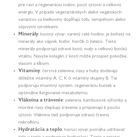
pre rast a regeneráciu svalov, pocit sýtosti a celkovú
energiu. V prípade vegetariánskych alebo vegánskych
variantov sa bielkoviny dopĺňajú tofu, tempehom alebo
sójovými výrobkami.
Minerály
: kostný vývar, varený celé hodiny, je bohatý na
minerály ako vápnik, fosfor, horčík či železo. Tieto
minerály podporujú zdravé kosti, svaly a celkovú fyzickú
vitalitu. Navyše kolagén z kostí môže prospieť pokožke,
vlasom a kĺbom.
Vitamíny
: čerstvá zelenina, riasy a huby dodávajú
dôležité vitamíny A, C, K či vitamíny skupiny B. Tie
podporujú imunitný systém, regeneráciu buniek a
optimálne fungovanie metabolizmu.
Vláknina a trávenie
: zelenina, bambusové výhonky a
morské riasy zlepšujú trávenie a prispievajú k pocitu
sýtosti. Vláknina tiež podporuje zdravú črevnú
mikroflóru.
Hydratácia a teplo
: horúci vývar pomáha udržiavať
telo v teple a podporuje hydratáciu. Teplo z prijatej