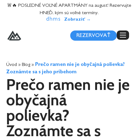
content
🚨🔥 POSLEDNÉ VOĽNÉ APARTMÁNY na august! Rezervujte
HNEĎ, kým sú voľné termíny.
d
h
m
s
REZERVOVAŤ
Úvod
»
Blog
»
Prečo ramen nie je obyčajná polievka?
Zoznámte sa s jeho príbehom
Prečo ramen nie je
obyčajná
polievka?
Zoznámte sa s