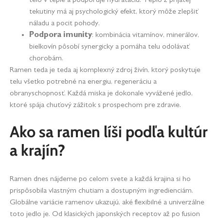
tekutiny má aj psychologický efekt, ktorý môže zlepšiť
náladu a pocit pohody.
Podpora imunity
: kombinácia vitamínov, minerálov,
bielkovín pôsobí synergicky a pomáha telu odolávať
chorobám.
Ramen teda je teda aj komplexný zdroj živín, ktorý poskytuje
telu všetko potrebné na energiu, regeneráciu a
obranyschopnosť. Každá miska je dokonale vyvážené jedlo,
ktoré spája chuťový zážitok s prospechom pre zdravie.
Ako sa ramen líši podľa kultúr
a krajín?
Ramen dnes nájdeme po celom svete a každá krajina si ho
prispôsobila vlastným chutiam a dostupným ingredienciám.
Globálne variácie ramenov ukazujú, aké flexibilné a univerzálne
toto jedlo je. Od klasických japonských receptov až po fusion