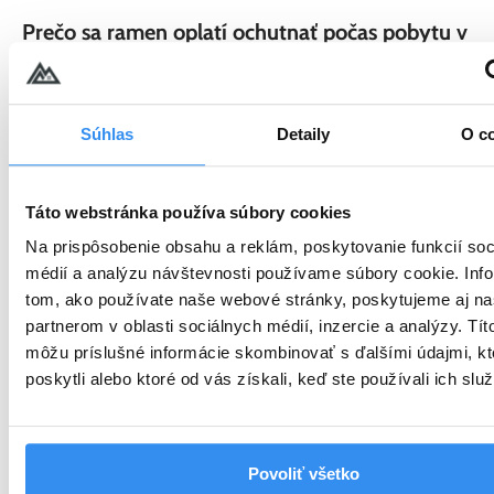
Prečo sa ramen oplatí ochutnať počas pobytu v
Nízkych Tatrách?
Ramen je
ideálne jedlo po turistike, wellness alebo
Súhlas
Detaily
O c
lyžovačke
. Je hrejivý, výdatný a skvele
doplní energiu
počas aktívneho dňa.
Ak túžite po oddychu alebo
dobrodružstve, pozrite si naše tipy na
pobyty v Nízkych
Táto webstránka používa súbory cookies
Tatrách
a vychutnajte si skvelé jedlo spojené s dokonalým
Na prispôsobenie obsahu a reklám, poskytovanie funkcií soc
relaxom.
médií a analýzu návštevnosti používame súbory cookie. Inf
tom, ako používate naše webové stránky, poskytujeme aj n
partnerom v oblasti sociálnych médií, inzercie a analýzy. Títo
môžu príslušné informácie skombinovať s ďalšími údajmi, kt
Dátum poslednej aktualizácie článku: 16 decembra 2025
poskytli alebo ktoré od vás získali, keď ste používali ich služ
Facebook
WhatsApp
Povoliť všetko