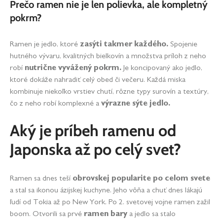
Prečo ramen nie je len polievka, ale kompletný
pokrm?
Ramen je jedlo, ktoré
zasýti takmer každého.
Spojenie
hutného vývaru, kvalitných bielkovín a množstva príloh z neho
robí
nutrične vyvážený pokrm.
Je koncipovaný ako jedlo,
ktoré dokáže nahradiť celý obed či večeru. Každá miska
kombinuje niekoľko vrstiev chutí, rôzne typy surovín a textúry,
čo z neho robí komplexné a
výrazne sýte jedlo.
Aký je príbeh ramenu od
Japonska až po celý svet?
Ramen sa dnes teší
obrovskej popularite po celom svete
a stal sa ikonou ázijskej kuchyne. Jeho vôňa a chuť dnes lákajú
ľudí od Tokia až po New York. Po 2. svetovej vojne ramen zažil
boom. Otvorili sa prvé
ramen bary
a jedlo sa stalo