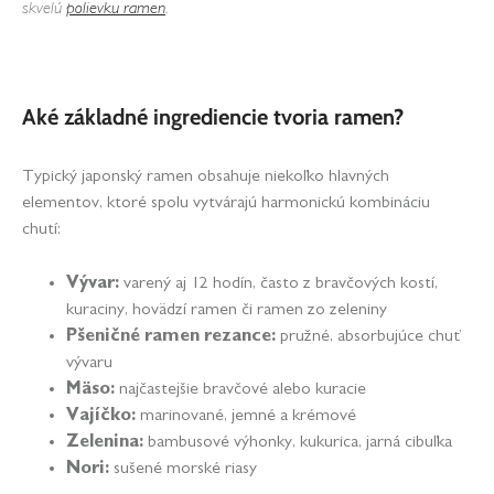
skvelú
polievku ramen
.
Aké základné ingrediencie tvoria ramen?
Typický japonský ramen obsahuje niekoľko hlavných
elementov, ktoré spolu vytvárajú harmonickú kombináciu
chutí:
Vývar:
varený aj 12 hodín, často z bravčových kostí,
kuraciny, hovädzí ramen či ramen zo zeleniny
Pšeničné ramen rezance:
pružné, absorbujúce chuť
vývaru
Mäso:
najčastejšie bravčové alebo kuracie
Vajíčko:
marinované, jemné a krémové
Zelenina:
bambusové výhonky, kukurica, jarná cibuľka
Nori:
sušené morské riasy