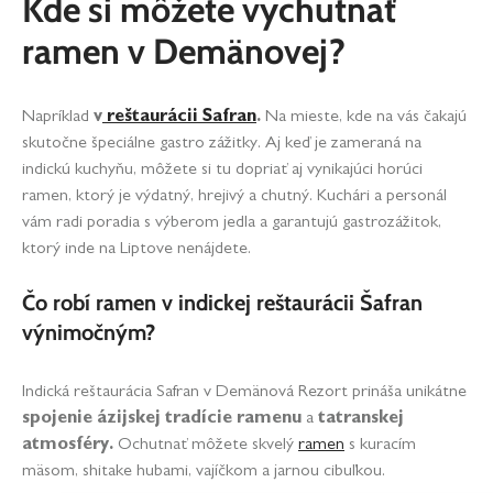
Kde si môžete vychutnať
ramen v Demänovej?
Napríklad
v
reštaurácii Safran
.
Na mieste, kde na vás čakajú
skutočne špeciálne gastro zážitky. Aj keď je zameraná na
indickú kuchyňu, môžete si tu dopriať aj vynikajúci horúci
ramen, ktorý je výdatný, hrejivý a chutný. Kuchári a personál
vám radi poradia s výberom jedla a garantujú gastrozážitok,
ktorý inde na Liptove nenájdete.
Čo robí ramen v indickej reštaurácii Šafran
výnimočným?
Indická reštaurácia Safran v Demänová Rezort prináša unikátne
spojenie ázijskej tradície ramenu
a
tatranskej
atmosféry.
Ochutnať môžete skvelý
ramen
s kuracím
mäsom, shitake hubami, vajíčkom a jarnou cibuľkou.