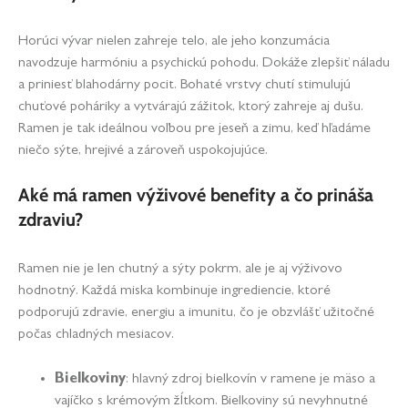
Horúci vývar nielen zahreje telo, ale jeho konzumácia
navodzuje harmóniu a psychickú pohodu. Dokáže zlepšiť náladu
a priniesť blahodárny pocit. Bohaté vrstvy chutí stimulujú
chuťové poháriky a vytvárajú zážitok, ktorý zahreje aj dušu.
Ramen je tak ideálnou voľbou pre jeseň a zimu, keď hľadáme
niečo sýte, hrejivé a zároveň uspokojujúce.
Aké má ramen výživové benefity a čo prináša
zdraviu?
Ramen nie je len chutný a sýty pokrm, ale je aj výživovo
hodnotný. Každá miska kombinuje ingrediencie, ktoré
podporujú zdravie, energiu a imunitu, čo je obzvlášť užitočné
počas chladných mesiacov.
Bielkoviny
: hlavný zdroj bielkovín v ramene je mäso a
vajíčko s krémovým žĺtkom. Bielkoviny sú nevyhnutné