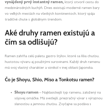
vynájdený prvý instantný ramen,
ktorý otvoril cestu do
medzinárodných kuchýň. Dnes existujú moderné ramen bary
vo veľkých mestách na všetkých kontinentoch, ktorý spája
tradičné chute s globálnym trendom.
Aké druhy ramen existujú a
čím sa odlišujú?
Ramen zahŕňa celú paletu gastro štýlov, ktoré sa líšia chuťou,
hustotou vývaru aj použitými surovinami. Každý druh ramenu
má svoj vlastný charakter a vznikol v inej oblasti Japonska.
Čo je Shoyu, Shio, Miso a Tonkotsu ramen?
Shoyu ramen
– Najklasickejší typ ramenu, založený na
sójovej omáčke. Má svetlejší, priezračný vývar s výraznou
slanosťou a jemnou chuťou. Zvyčajne sa podáva s