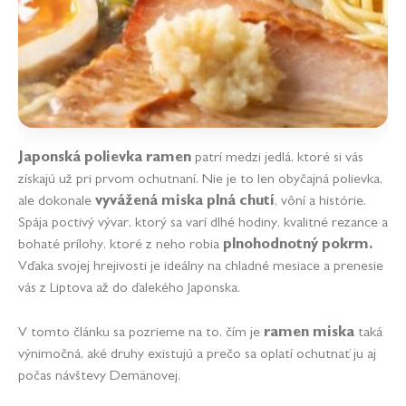
Japonská
polievka ramen
patrí medzi jedlá, ktoré si vás
získajú už pri prvom ochutnaní. Nie je to len obyčajná polievka,
ale dokonale
vyvážená miska plná chutí
, vôní a histórie.
Spája poctivý vývar, ktorý sa varí dlhé hodiny, kvalitné rezance a
bohaté prílohy, ktoré z neho robia
plnohodnotný pokrm.
Vďaka svojej hrejivosti je ideálny na chladné mesiace a prenesie
vás z Liptova až do ďalekého Japonska.
V tomto článku sa pozrieme na to, čím je
ramen miska
taká
výnimočná, aké druhy existujú a prečo sa oplatí ochutnať ju aj
počas návštevy Demänovej.