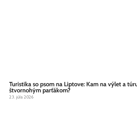
Turistika so psom na Liptove: Kam na výlet a túr
štvornohým parťákom?
23. júla 2026