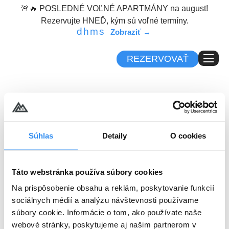
content
🚨🔥 POSLEDNÉ VOĽNÉ APARTMÁNY na august!
Rezervujte HNEĎ, kým sú voľné termíny.
d
h
m
s
REZERVOVAŤ
Recenzie hostí
Naši hostia sa s vami radi podelia o svoje
Súhlas
Detaily
O cookies
zážitky! 😊
Prečítajte si ich recenzie nižšie a objavte, prečo si
Táto webstránka používa súbory cookies
Demänová Rezort tak zamilovali.
Na prispôsobenie obsahu a reklám, poskytovanie funkcií
sociálnych médií a analýzu návštevnosti používame
súbory cookie. Informácie o tom, ako používate naše
webové stránky, poskytujeme aj našim partnerom v