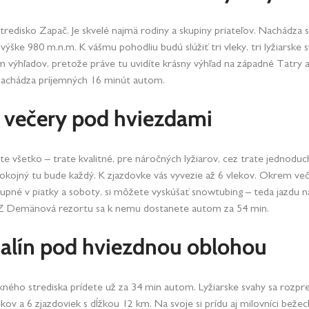
redisko Zapač. Je skvelé najmä rodiny a skupiny priateľov. Nachádza
výške 980 m.n.m. K vášmu pohodliu budú slúžiť tri vleky, tri lyžiarske 
ýhľadov, pretože práve tu uvidíte krásny výhľad na západné Tatry a 
achádza príjemných 16 minút autom.
ce večery pod hviezdami
e všetko – trate kvalitné, pre náročných lyžiarov, cez trate jednoduc
okojný tu bude každý. K zjazdovke vás vyvezie až 6 vlekov. Okrem ve
tupné v piatky a soboty, si môžete vyskúšať snowtubing – teda jazdu n
 Z Demänová rezortu sa k nemu dostanete autom za 54 min.
nalín pod hviezdnou oblohou
ho strediska prídete už za 34 min autom. Lyžiarske svahy sa rozpr
ekov a 6 zjazdoviek s dĺžkou 12 km. Na svoje si prídu aj milovníci bežec