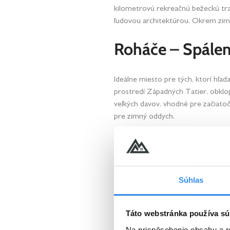
kilometrovú rekreačnú bežeckú trať
ľudovou architektúrou. Okrem zimn
Roháče – Spálen
Ideálne miesto pre tých, ktorí hľa
prostredí Západných Tatier, obklo
veľkých davov, vhodné pre začiatoč
pre zimný oddych.
Pohodlie a oddy
dosah
Súhlas
Po dni strávenom na svahu si môž
a chaty s pohodlným zázemím. Ak h
Táto webstránka používa sú
služby pre regeneráciu tela aj mys
Na prispôsobenie obsahu a r