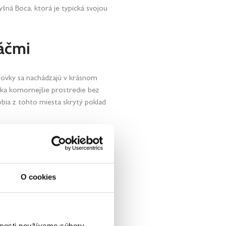
šná Boca, ktorá je typická svojou
háčmi
zdovky sa nachádzajú v krásnom
ka komornejšie prostredie bez
obia z tohto miesta skrytý poklad
wellness na
O cookies
K dispozícii sú moderné apartmány
e nájdete sauny, vírivky a ďalšie
vnosti používame súbory