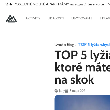
content
🚨🔥 POSLEDNÉ VOĽNÉ APARTMÁNY na august! Rezervujte HNEĎ
AKTIVITY
UDALOSTI
UBYTOVANIE
STRAV
Úvod
»
Blog
»
TOP 5 lyžiarskyc
TOP 5 lyži
ktoré mát
na skok
Jany
8 mája 2021