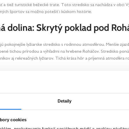
 a tiež turistické bežecké trate. Toto stredisko sa nachádza v obci Vy
ých športov sa možno potešiť i kúskom histórie.
á dolina: Skrytý poklad pod Ro
dajú pokojnejšie lyžiarske stredisko s rodinnou atmosférou. Menšie zja
pené tichou prírodou a výhľadmi na hrebene Roháčov. Stredisko ponú
níkov aj rekreačných lyžiarov. Tichá krása hôr a príjemná atmosféra r
ch po lyžovačke – ubytovanie a 
Detaily
ete dopriať zaslúžený oddych priamo v
ubytovaní Demänová Rezort
. 
ľadáte relax po lyžovačke, určite nevynechajte
wellness centrum
, kd
bory cookies
le. Všetko, čo potrebujete pre pohodlný záver dňa, máte na dosah.
eklám, poskytovanie funkcií sociálnych médií a analýzu návšte