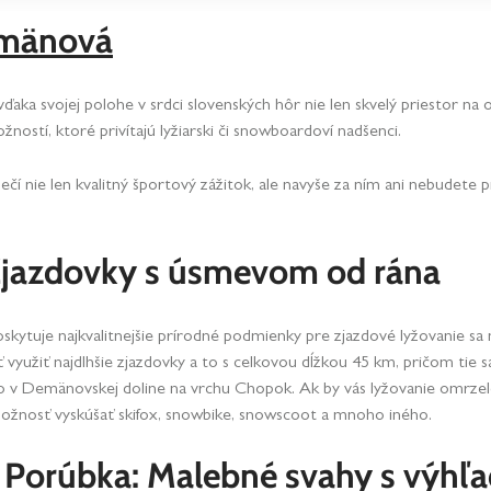
emänová
aka svojej polohe v srdci slovenských hôr nie len skvelý priestor na 
žností, ktoré privítajú lyžiarski či snowboardoví nadšenci.
í nie len kvalitný športový zážitok, ale navyše za ním ani nebudete pr
Zjazdovky s úsmevom od rána
 poskytuje najkvalitnejšie prírodné podmienky pre zjazdové lyžovanie
yužiť najdlhšie zjazdovky a to s celkovou dĺžkou 45 km, pričom tie s
mo v Demänovskej doline na vrchu Chopok. Ak by vás lyžovanie omrzel
 možnosť vyskúšať skifox, snowbike, snowscoot a mnoho iného.
 Porúbka: Malebné svahy s výh