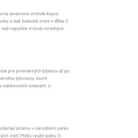
 sa na severnom vrchole kopca
svahy a tiež bežecké trate v dĺžke 2
tiež najvyššie vrcholy stredných
hšie pre priemerných lyžiarov až po
černého lyžovania, ktoré
a nafukovacích kolesách, a
estierajú priamo v národnom parku
kých tratí. Môžu využiť jednu 5-