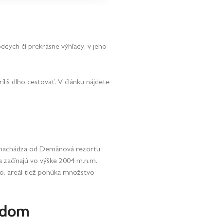
oddych či prekrásne výhľady, v jeho
íliš dlho cestovať. V článku nájdete
 sa nachádza od Demänová rezortu
a začínajú vo výške 2004 m.n.m.
o, areál tiež ponúka množstvo
ľadom