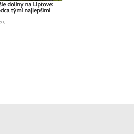
šie doliny na Liptove:
dca tými najlepšími
026