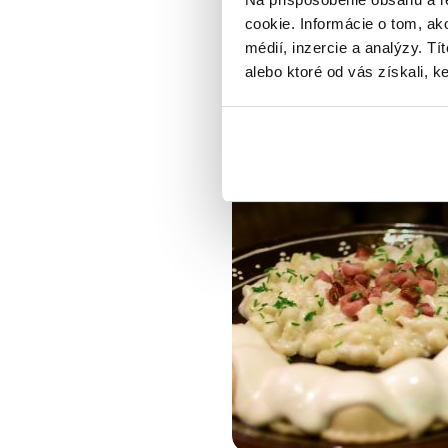
cookie. Informácie o tom, ak
Dátum poslednej aktualizácie článku: 27
médií, inzercie a analýzy. Tí
alebo ktoré od vás získali, ke
Facebook
Wha
Ďalšie zaujímavé tipy z bl