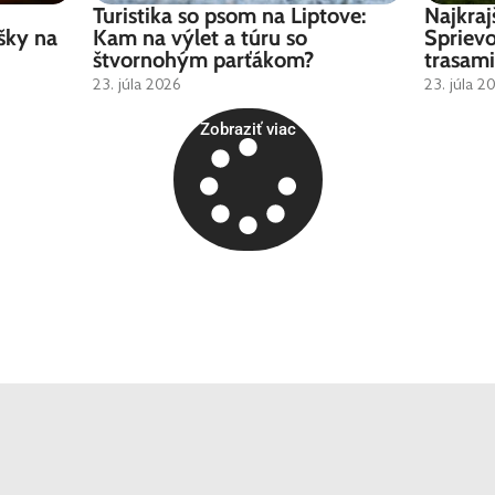
Turistika so psom na Liptove:
Najkraj
šky na
Kam na výlet a túru so
Sprievo
štvornohým parťákom?
trasami
23. júla 2026
23. júla 2
Zobraziť viac