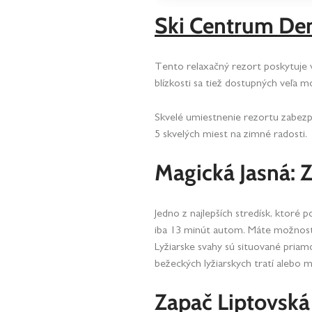
Ski Centrum D
Tento relaxačný rezort poskytuje vď
blízkosti sa tiež dostupných veľa mo
Skvelé umiestnenie rezortu zabezpeč
5 skvelých miest na zimné radosti.
Magická Jasná: 
Jedno z najlepších stredísk, ktoré
iba 13 minút autom. Máte možnosť v
Lyžiarske svahy sú situované pria
bežeckých lyžiarskych tratí alebo
Zapač Liptovská