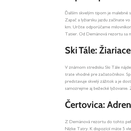
Ďalším skvelým tipom je malebné st
Zapač a lyžiarsku jazdu začínate vo 
km. Určite odporúčame milovníkom v
Tatier. Od Demänová rezortu sa n
Ski Tále: Žiaria
V známom stredisku Ski Tále nájdet
trate vhodné pre začiatočníkov. Sp
predstavuje skvelý zážitok a je dos
samozrejme aj bežecké lyžovanie.
Čertovica: Adre
Z Demänová rezortu do tohto pekné
Nízke Tatry. K dispozícií máte 5 vl