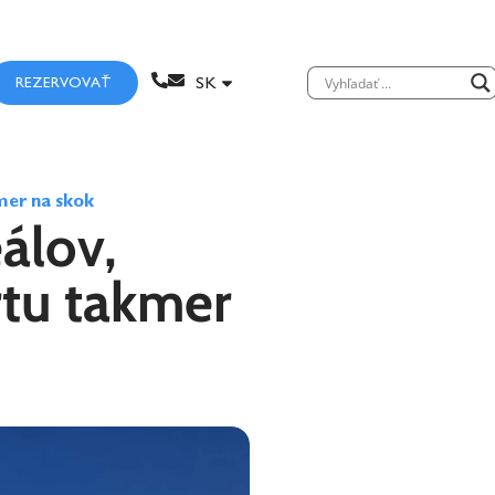
REZERVOVAŤ
mer na skok
eálov,
tu takmer