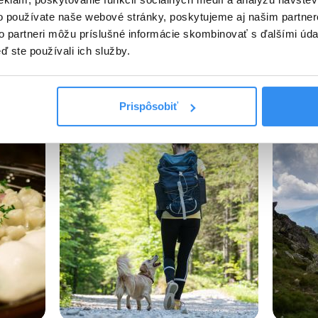
o používate naše webové stránky, poskytujeme aj našim partner
 októbra 2025
to partneri môžu príslušné informácie skombinovať s ďalšími údaj
ď ste používali ich služby.
tsApp
Pinterest
Email
Print
Prispôsobiť
ogu: