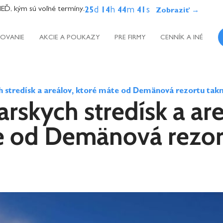
, kým sú voľné termíny.
d
h
m
s
25
14
44
40
OVANIE
AKCIE A POUKAZY
PRE FIRMY
CENNÍK A INÉ
h stredísk a areálov, ktoré máte od Demänová rezortu tak
arskych stredísk a ar
e od Demänová rezor