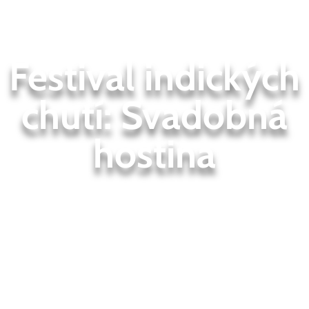
Festival indických
chutí: Svadobná
hostina