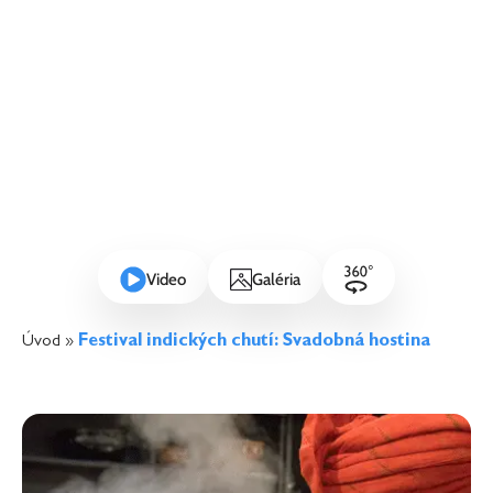
Video
Galéria
Úvod
»
Festival indických chutí: Svadobná hostina