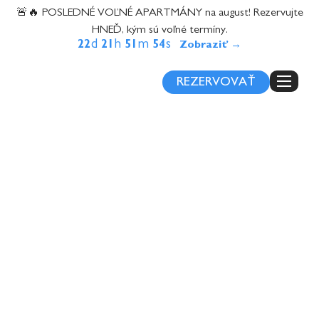
content
🚨🔥 POSLEDNÉ VOĽNÉ APARTMÁNY na august! Rezervujte
HNEĎ, kým sú voľné termíny.
d
h
m
s
22
21
51
53
REZERVOVAŤ