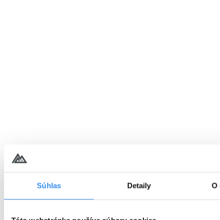
Súhlas
Detaily
O 