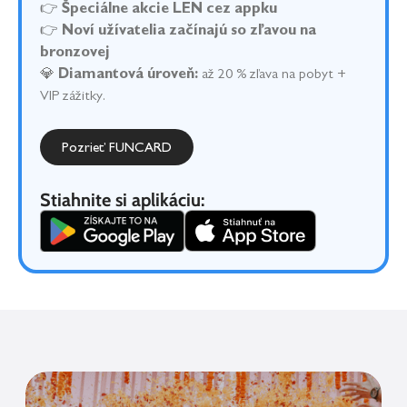
👉
Špeciálne akcie LEN cez appku
👉
Noví užívatelia začínajú so zľavou na
bronzovej
💎
Diamantová úroveň:
až 20 % zľava na pobyt +
VIP zážitky.
Pozrieť FUNCARD
Stiahnite si aplikáciu: