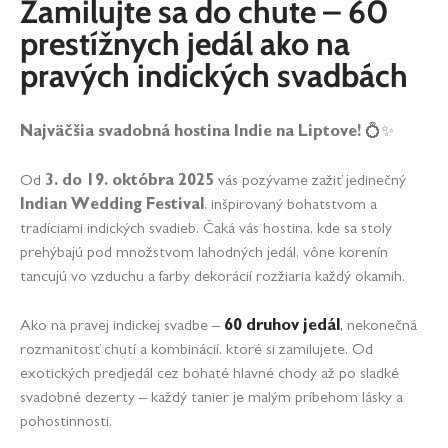
Zamilujte sa do chute – 60
prestížnych jedál ako na
pravých indických svadbách
Najväčšia svadobná hostina Indie na Liptove!
💍✨
Od
3. do 19. októbra 2025
vás pozývame zažiť jedinečný
Indian Wedding Festival
, inšpirovaný bohatstvom a
tradíciami indických svadieb. Čaká vás hostina, kde sa stoly
prehýbajú pod množstvom lahodných jedál, vône korenín
tancujú vo vzduchu a farby dekorácií rozžiaria každý okamih.
Ako na pravej indickej svadbe –
60 druhov jedál
,
nekonečná
rozmanitosť chutí a kombinácií, ktoré si zamilujete. Od
exotických predjedál cez bohaté hlavné chody až po sladké
svadobné dezerty – každý tanier je malým príbehom lásky a
pohostinnosti.