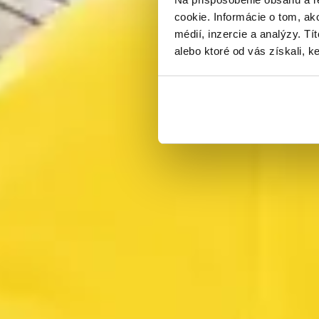
cookie. Informácie o tom, ak
médií, inzercie a analýzy. Tí
alebo ktoré od vás získali, ke