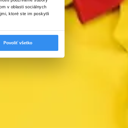
om v oblasti sociálnych
mi, ktoré ste im poskytli
Povoliť všetko