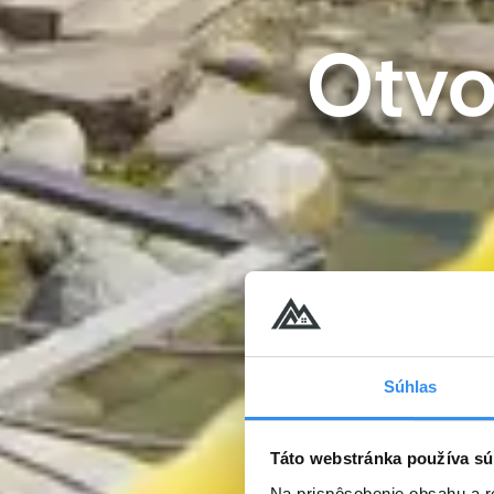
Otvo
Súhlas
Táto webstránka používa sú
Na prispôsobenie obsahu a r