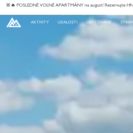
content
🚨🔥 POSLEDNÉ VOĽNÉ APARTMÁNY na august! Rezervujte HNEĎ
AKTIVITY
UDALOSTI
UBYTOVANIE
STRAV