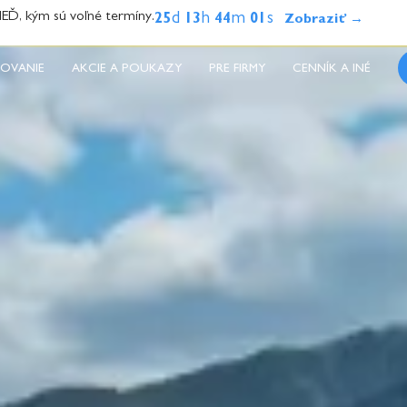
, kým sú voľné termíny.
d
h
m
s
25
13
43
57
OVANIE
AKCIE A POUKAZY
PRE FIRMY
CENNÍK A INÉ