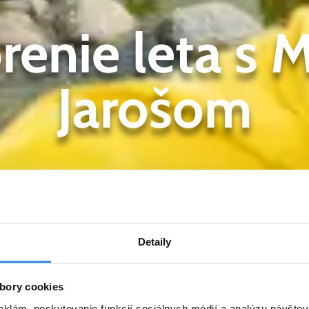
renie leta s 
Jarošom
Detaily
bory cookies
eklám, poskytovanie funkcií sociálnych médií a analýzu návšte