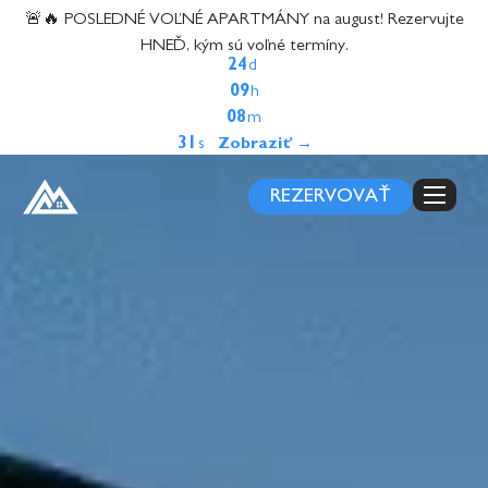
content
🚨🔥 POSLEDNÉ VOĽNÉ APARTMÁNY na august! Rezervujte
HNEĎ, kým sú voľné termíny.
24
d
09
h
08
m
30
s
REZERVOVAŤ