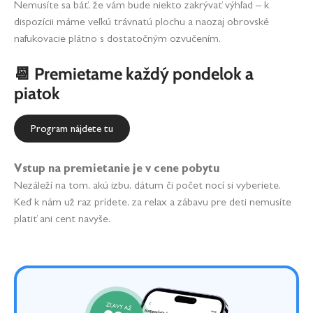
Nemusíte sa báť, že vám bude niekto zakrývať výhľad – k
dispozícii máme veľkú trávnatú plochu a naozaj obrovské
nafukovacie plátno s dostatočným ozvučením.
📆 Premietame každý pondelok a
piatok
Program nájdete tu
Vstup na premietanie je v cene pobytu
Nezáleží na tom, akú izbu, dátum či počet nocí si vyberiete.
Keď k nám už raz prídete, za relax a zábavu pre deti nemusíte
platiť ani cent navyše.