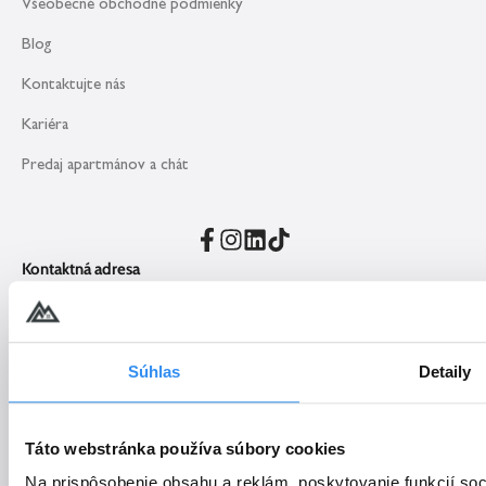
Všeobecné obchodné podmienky
Blog
Kontaktujte nás
Kariéra
Predaj apartmánov a chát
Kontaktná adresa
Demänová Rezort
Demänová 584
031 01 Liptovský Mikuláš
Súhlas
Detaily
Recepcia
recepcia@demanovarezort.sk
Táto webstránka používa súbory cookies
+421 918 929 444 – rezervácie
Na prispôsobenie obsahu a reklám, poskytovanie funkcií so