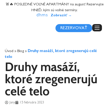
content
🚨🔥 POSLEDNÉ VOĽNÉ APARTMÁNY na august! Rezervujte
HNEĎ, kým sú voľné termíny.
d
h
m
s
REZERVOVAŤ
Úvod
»
Blog
»
Druhy masáží, ktoré zregenerujú celé
telo
Druhy masáží,
ktoré zregenerujú
celé telo
Jany
15 februára 2023