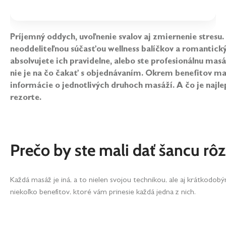
Príjemný oddych, uvoľnenie svalov aj zmiernenie stres
neoddeliteľnou súčasťou wellness balíčkov a romantick
absolvujete ich pravidelne, alebo ste profesionálnu masá
nie je na čo čakať s objednávaním. Okrem benefitov ma
informácie o jednotlivých druhoch masáží. A čo je najle
rezorte.
Prečo by ste mali dať šancu 
Každá masáž je iná, a to nielen svojou technikou, ale aj krátkodobý
niekoľko benefitov, ktoré vám prinesie každá jedna z nich.