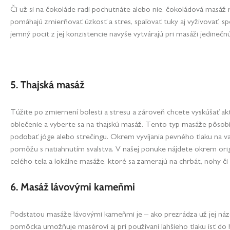
Či už si na čokoláde radi pochutnáte alebo nie, čokoládová masáž 
pomáhajú zmierňovať úzkosť a stres, spaľovať tuky aj vyživovať, 
jemný pocit z jej konzistencie navyše vytvárajú pri masáži jedine
5. Thajská masáž
Túžite po zmiernení bolesti a stresu a zároveň chcete vyskúšať ak
oblečenie a vyberte sa na thajskú masáž. Tento typ masáže pôsob
podobať jóge alebo strečingu. Okrem vyvíjania pevného tlaku na 
pomôžu s natiahnutím svalstva. V našej ponuke nájdete okrem orig
celého tela a lokálne masáže, ktoré sa zamerajú na chrbát, nohy či
6. Masáž lávovými kameňmi
Podstatou masáže lávovými kameňmi je – ako prezrádza už jej názo
pomôcka umožňuje masérovi aj pri používaní ľahšieho tlaku ísť do