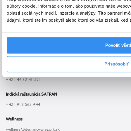
+421 905 194 444
súbory cookie. Informácie o tom, ako používate naše webov
+421 44/324 15 11
oblasti sociálnych médií, inzercie a analýzy. Títo partneri 
+421 44/324 15 10
údajmi, ktoré ste im poskytli alebo ktoré od vás získali, keď 
Rezervácia miestnosti na oslavu, kongres, teambuilding
event@demanovarezort.sk
+421 907 047 444
Povoliť všet
Reštaurácia PINUS
Prispôsobiť
pinusrestauracia@demanovarezort.sk
+421 44 32 41 521
Indická reštaurácia SAFRAN
+421 918 563 444
Wellness
wellness@demanovarezort.sk