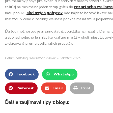
pre masážny pobyt pre dvoch či viacerých v našom rezorte. Okr
tešiť aj na minimálne jeden vstup grátis do
rezortného wellness
našu ponuku
akciových pobytov
, kde nájdete hotové lákavé ba
masážou v cene či rodinný wellness pobyt s masážami a polpenzio
Ďalšou možnosťou je aj samostatná poukážka na masáž v Demänová
alebo jednoducho len hľadáte kvalitnú masáž v okolí miest Liptov
zrelaxovaný presne podľa vašich predstáv.
Dátum poslednej aktualizácie článku: 20 októbra 2025
Facebook
WhatsApp
Pinterest
Email
Print
Ďalšie zaujímavé tipy z blogu: