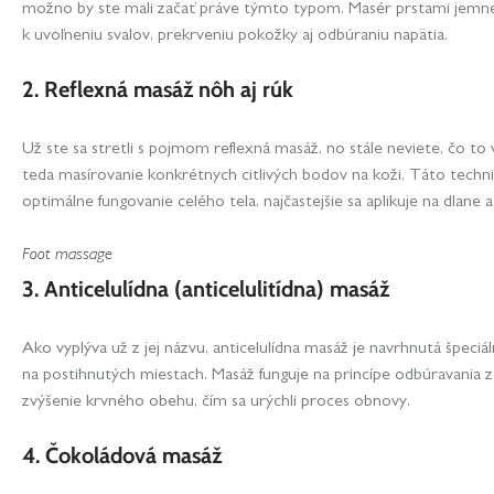
možno by ste mali začať práve týmto typom. Masér prstami jemne 
k uvoľneniu svalov, prekrveniu pokožky aj odbúraniu napätia.
2. Reflexná masáž nôh aj rúk
Už ste sa stretli s pojmom reflexná masáž, no stále neviete, čo to 
teda masírovanie konkrétnych citlivých bodov na koži. Táto tech
optimálne fungovanie celého tela, najčastejšie sa aplikuje na dlane a
Foot massage
3. Anticelulídna (anticelulitídna) masáž
Ako vyplýva už z jej názvu, anticelulídna masáž je navrhnutá špeciál
na postihnutých miestach. Masáž funguje na princípe odbúravania zák
zvýšenie krvného obehu, čím sa urýchli proces obnovy.
4. Čokoládová masáž