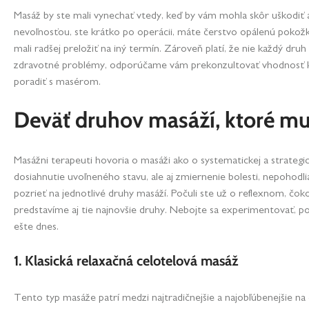
Masáž by ste mali vynechať vtedy, keď by vám mohla skôr uškodiť 
nevoľnosťou, ste krátko po operácii, máte čerstvo opálenú pokožku
mali radšej preložiť na iný termín. Zároveň platí, že nie každý d
zdravotné problémy, odporúčame vám prekonzultovať vhodnosť k
poradiť s masérom.
Deväť druhov masáží, ktoré mu
Masážni terapeuti hovoria o masáži ako o systematickej a strategick
dosiahnutie uvoľneného stavu, ale aj zmiernenie bolesti, nepohodli
pozrieť na jednotlivé druhy masáží. Počuli ste už o reflexnom, čo
predstavíme aj tie najnovšie druhy. Nebojte sa experimentovať, po
ešte dnes.
1. Klasická relaxačná celotelová masáž
Tento typ masáže patrí medzi najtradičnejšie a najobľúbenejšie n