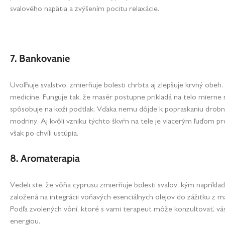
svalového napätia a zvýšením pocitu relaxácie.
7. Bankovanie
Uvoľňuje svalstvo, zmierňuje bolesti chrbta aj zlepšuje krvný obeh.
medicíne. Funguje tak, že masér postupne prikladá na telo mierne 
spôsobuje na koži podtlak. Vďaka nemu dôjde k popraskaniu drobn
modriny. Aj kvôli vzniku týchto škvŕn na tele je viacerým ľuďom pr
však po chvíli ustúpia.
8. Aromaterapia
Vedeli ste, že vôňa cyprusu zmierňuje bolesti svalov, kým napríkl
založená na integrácii voňavých esenciálnych olejov do zážitku z m
Podľa zvolených vôní, ktoré s vami terapeut môže konzultovať, vá
energiou.