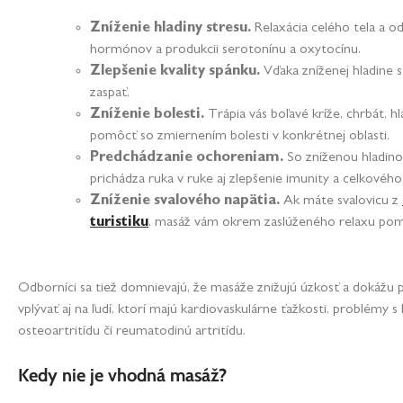
Zníženie hladiny stresu.
Relaxácia celého tela a o
hormónov a produkcii serotonínu a oxytocínu.
Zlepšenie kvality spánku.
Vďaka zníženej hladine 
zaspať.
Zníženie bolesti.
Trápia vás boľavé kríže, chrbát, 
pomôcť so zmiernením bolesti v konkrétnej oblasti.
Predchádzanie ochoreniam.
So zníženou hladino
prichádza ruka v ruke aj zlepšenie imunity a celkového
Zníženie svalového napätia.
Ak máte svalovicu z
turistiku
, masáž vám okrem zaslúženého relaxu pomô
Odborníci sa tiež domnievajú, že masáže znižujú úzkosť a dokážu 
vplývať aj na ľudí, ktorí majú kardiovaskulárne ťažkosti, problémy 
osteoartritídu či reumatodinú artritídu.
Kedy nie je vhodná masáž?