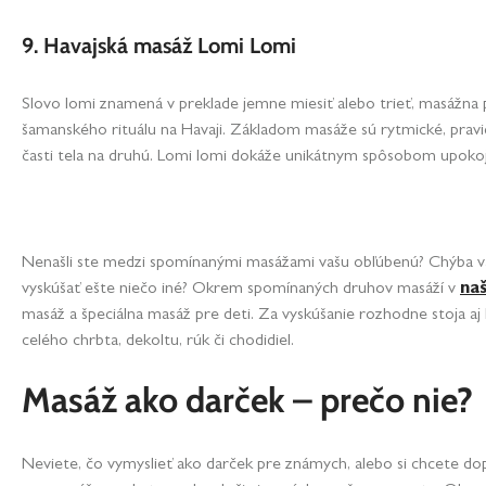
9. Havajská masáž Lomi Lomi
Slovo lomi znamená v preklade jemne miesiť alebo trieť, masážn
šamanského rituálu na Havaji. Základom masáže sú rytmické, pravide
časti tela na druhú. Lomi lomi dokáže unikátnym spôsobom upokojiť
Nenašli ste medzi spomínanými masážami vašu obľúbenú? Chýba vá
vyskúšať ešte niečo iné? Okrem spomínaných druhov masáží v
na
masáž a špeciálna masáž pre deti. Za vyskúšanie rozhodne stoja aj 
celého chrbta, dekoltu, rúk či chodidiel.
Masáž ako darček – prečo nie?
Neviete, čo vymyslieť ako darček pre známych, alebo si chcete dop