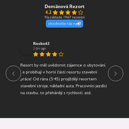
Demänová Rezort
4.2
Na základe 1967 recenzií
ohodnoťte nás na
Rosko63
2 dni ago
Resort by měl uvědomit zájemce o ubytování,
Jíd
že probíhají v horní části resortu stavební
práce! Od rána (5:45) projíždějí resortem
stavební stroje, nákladní auta. Pracovníci jezdící
na stavbu, to přehánějí s rychlostí, atd.