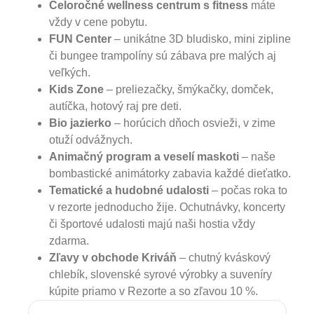
Celoročné
wellness
centrum s
fitness
máte
vždy v cene pobytu.
FUN Center
– unikátne 3D bludisko, mini zipline
či bungee trampolíny sú zábava pre malých aj
veľkých.
Kids Zone
– preliezačky, šmýkačky, domček,
autíčka, hotový raj pre deti.
Bio jazierko
– horúcich dňoch osvieži, v zime
otuží odvážnych.
Animačný program
a veselí maskoti
– naše
bombastické animátorky zabavia každé dieťatko.
Tematické a hudobné udalosti
– počas roka to
v rezorte jednoducho žije. Ochutnávky, koncerty
či športové udalosti majú naši hostia vždy
zdarma.
Zľavy v obchode
Kriváň
– chutný kváskový
chlebík, slovenské syrové výrobky a suveníry
kúpite priamo v Rezorte a so zľavou 10 %.