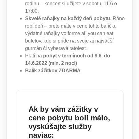
rodinu – koncert si užijete v sobotu, 11.6 o
17:00.
Skvelé raňajky na každý deň pobytu.
Ráno
robí deň – preto máte v cene tohto balíčku
výdatné raňajky vo forme all you can eat
bufetov, kde si príde na svoje aj najväčší
gurmán či vyberavá ratolesť.
Platí na
pobyt v termínoch od 9.6. do
14.6.2022 (min. 2 noci)
Balík zážitkov ZDARMA
Ak by vám zážitky v
cene pobytu boli málo,
vyskúšajte služby
naviac: