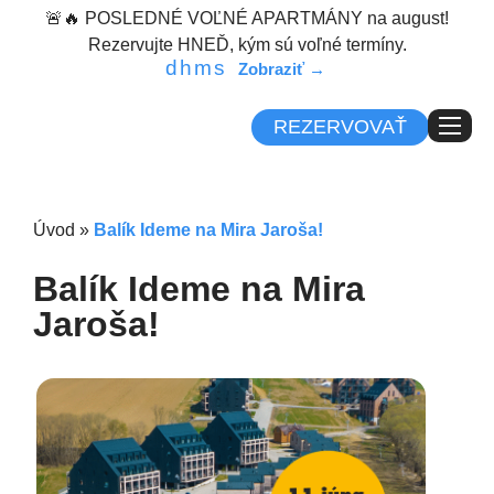
content
🚨🔥 POSLEDNÉ VOĽNÉ APARTMÁNY na august!
Rezervujte HNEĎ, kým sú voľné termíny.
d
h
m
s
REZERVOVAŤ
Úvod
»
Balík Ideme na Mira Jaroša!
Balík Ideme na Mira
Jaroša!