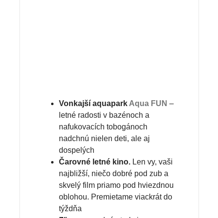
Vonkajší aquapark
Aqua FUN
–
letné radosti v bazénoch a
nafukovacích tobogánoch
nadchnú nielen deti, ale aj
dospelých
Čarovné letné kino.
Len vy, vaši
najbližší, niečo dobré pod zub a
skvelý film priamo pod hviezdnou
oblohou. Premietame viackrát do
týždňa