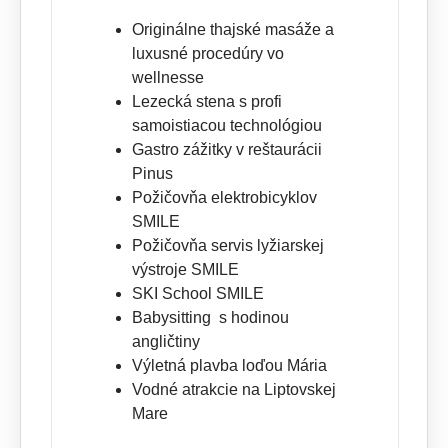
Originálne thajské
masáže
a
luxusné procedúry vo
wellnesse
Lezecká stena s profi
samoistiacou technológiou
Gastro zážitky v reštaurácii
Pinus
Požičovňa elektrobicyklov
SMILE
Požičovňa servis lyžiarskej
výstroje
SMILE
SKI School SMILE
Babysitting s hodinou
angličtiny
Výletná plavba
loďou Mária
Vodné atrakcie na
Liptovskej
Mare