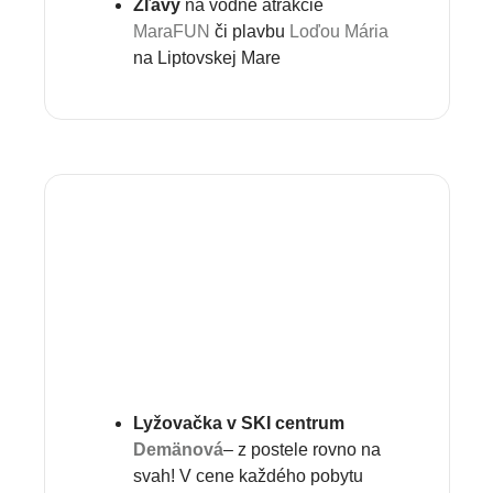
Zľavy
na vodné atrakcie
MaraFUN
či plavbu
Loďou Mária
na Liptovskej Mare
Lyžovačka v SKI centrum
Demänová
– z postele rovno na
svah! V cene každého pobytu