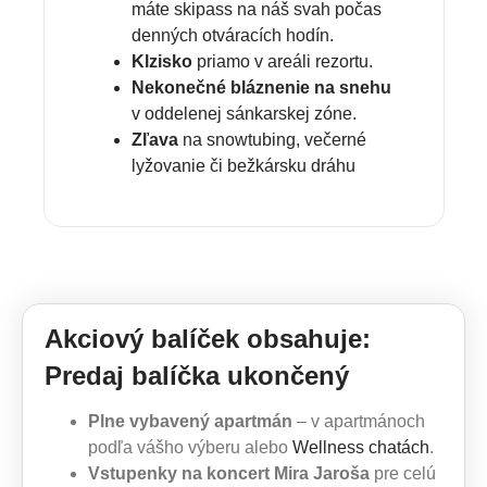
máte skipass na náš svah počas
denných otváracích hodín.
Klzisko
priamo v areáli rezortu.
Nekonečné bláznenie na snehu
v oddelenej sánkarskej zóne.
Zľava
na snowtubing, večerné
lyžovanie či bežkársku dráhu
Akciový balíček obsahuje:
Predaj balíčka ukončený
Plne vybavený apartmán
– v apartmánoch
podľa vášho výberu alebo
Wellness chatách
.
Vstupenky na koncert Mira Jaroša
pre celú