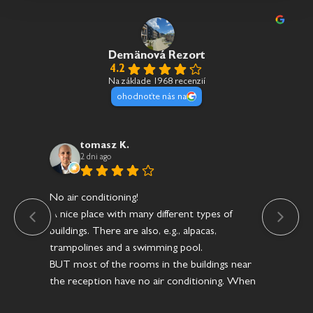
Demänová Rezort
4.2
Na základe 1968 recenzií
ohodnoťte nás na
tomasz K.
2 dni ago
No air conditioning!
Res
A nice place with many different types of
že 
buildings. There are also, e.g., alpacas,
prá
trampolines and a swimming pool.
sta
BUT most of the rooms in the buildings near
na 
the reception have no air conditioning. When
it was 30–35°C outside, the temperature in