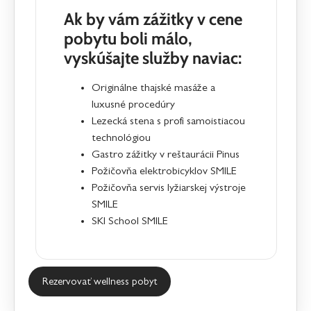
Ak by vám zážitky v cene
pobytu boli málo,
vyskúšajte služby naviac:
Originálne thajské
masáže
a
luxusné procedúry
Lezecká stena s profi samoistiacou
technológiou
Gastro zážitky v reštaurácii
Pinus
Požičovňa elektrobicyklov
SMILE
Požičovňa servis lyžiarskej výstroje
SMILE
SKI School SMILE
Rezervovať wellness pobyt