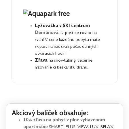
Lyžovačka v SKI centrum
Demänová
– z postele rovno na
svah! V cene každého pobytu máte
skipass na náš svah počas denných
otváracích hodín.
Zľava
na snowtubing, večerné
lyžovanie či bežkársku dráhu.
Akciový balíček obsahuje:
10% zľava na pobyt v plne vybavenom
apartmáne
SMART
,
PLUS
,
VIEW
,
LUX
,
RELAX
,