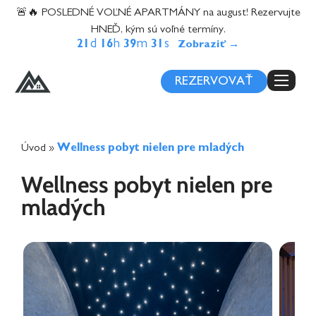
content
🚨🔥 POSLEDNÉ VOĽNÉ APARTMÁNY na august! Rezervujte
HNEĎ, kým sú voľné termíny.
d
h
m
s
21
16
39
31
REZERVOVAŤ
Úvod
»
Wellness pobyt nielen pre mladých
Wellness pobyt nielen pre
mladých