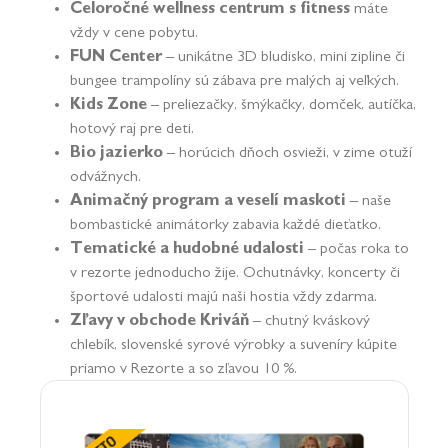
Celoročné
wellness
centrum s
fitness
máte
vždy v cene pobytu.
FUN Center
– unikátne 3D bludisko, mini zipline či
bungee trampolíny sú zábava pre malých aj veľkých.
Kids Zone
– preliezačky, šmýkačky, domček, autíčka,
hotový raj pre deti.
Bio jazierko
– horúcich dňoch osvieži, v zime otuží
odvážnych.
Animačný program
a veselí maskoti
– naše
bombastické animátorky zabavia každé dieťatko.
Tematické a hudobné udalosti
– počas roka to
v rezorte jednoducho žije. Ochutnávky, koncerty či
športové udalosti majú naši hostia vždy zdarma.
Zľavy v obchode
Kriváň
– chutný kváskový
chlebík, slovenské syrové výrobky a suveníry kúpite
priamo v Rezorte a so zľavou 10 %.