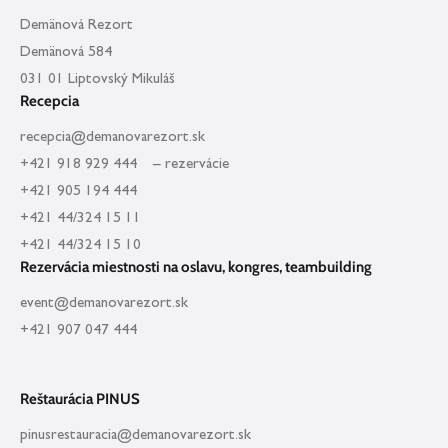
Demänová Rezort
Demänová 584
031 01 Liptovský Mikuláš
Recepcia
recepcia@demanovarezort.sk
+421 918 929 444 – rezervácie
+421 905 194 444
+421 44/324 15 11
+421 44/324 15 10
Rezervácia miestnosti na oslavu, kongres, teambuilding
event@demanovarezort.sk
+421 907 047 444
Reštaurácia PINUS
pinusrestauracia@demanovarezort.sk