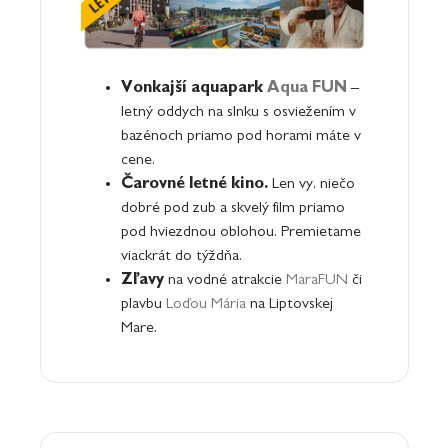
Vonkajší aquapark
Aqua FUN
–
letný oddych na slnku s osviežením v
bazénoch priamo pod horami máte v
cene.
Čarovné letné kino.
Len vy, niečo
dobré pod zub a skvelý film priamo
pod hviezdnou oblohou. Premietame
viackrát do týždňa.
Zľavy
na vodné atrakcie
MaraFUN
či
plavbu
Loďou Mária
na Liptovskej
Mare.