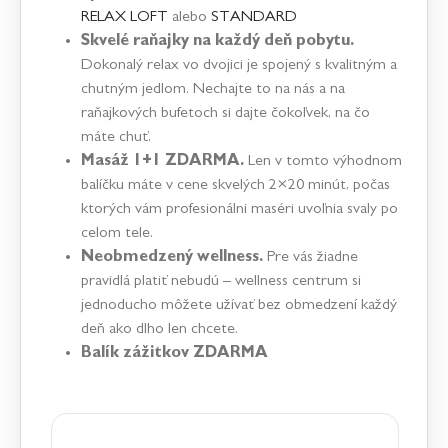
RELAX LOFT
alebo
STANDARD
Skvelé raňajky na každý deň pobytu.
Dokonalý relax vo dvojici je spojený s kvalitným a
chutným jedlom. Nechajte to na nás a na
raňajkových bufetoch si dajte čokoľvek, na čo
máte chuť.
Masáž 1+1 ZDARMA.
Len v tomto výhodnom
balíčku máte v cene skvelých 2×20 minút, počas
ktorých vám profesionálni maséri uvoľnia svaly po
celom tele.
Neobmedzený wellness.
Pre vás žiadne
pravidlá platiť nebudú – wellness centrum si
jednoducho môžete užívať bez obmedzení každý
deň ako dlho len chcete.
Balík zážitkov ZDARMA