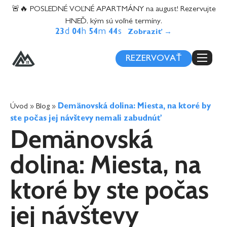
content
🚨🔥 POSLEDNÉ VOĽNÉ APARTMÁNY na august! Rezervujte
HNEĎ, kým sú voľné termíny.
d
h
m
s
23
04
54
42
REZERVOVAŤ
Úvod
»
Blog
»
Demänovská dolina: Miesta, na ktoré by
ste počas jej návštevy nemali zabudnúť
Demänovská
dolina: Miesta, na
ktoré by ste počas
jej návštevy