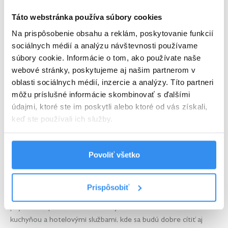
jedál aj špecialít.
Táto webstránka používa súbory cookies
Lahodné liptovské bryndzové halušky, burgre v chrumkavých
Na prispôsobenie obsahu a reklám, poskytovanie funkcií
žemliach či zmrzlinové poháre ako dezert ponúka aj moderná
sociálnych médií a analýzu návštevnosti používame
reštaurácia
Pinus Demänová
s vonkajším detským ihriskom.
súbory cookie. Informácie o tom, ako používate naše
Ak máte radi indickú kuchyňu, vaše chuťové bunky poteší aj
webové stránky, poskytujeme aj našim partnerom v
reštaurácia Safran
, voňajúca exotickými koreninami a
oblasti sociálnych médií, inzercie a analýzy. Títo partneri
chrumkavým indickým chlebom.
môžu príslušné informácie skombinovať s ďalšími
údajmi, ktoré ste im poskytli alebo ktoré od vás získali,
Demänová – nájdite si ideálne
keď ste používali ich služby.
ubytovanie
Povoliť všetko
Ak je vašim najbližším turistickým cieľom práve Demänovská
dolina, základom je nájsť ubytovanie, najlepšie s wellness, ktoré
Prispôsobiť
vám ponúkne útulne zariadené
chaty
alebo
apartmány
v
príjemnom prostredí. Predstavujete si útulné miesto s vlastnou
kuchyňou a hotelovými službami, kde sa budú dobre cítiť aj