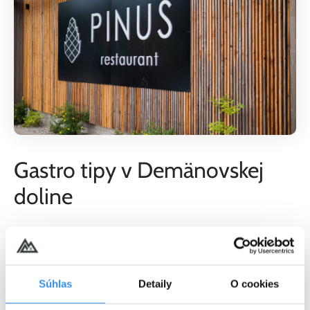
Gastro tipy v Demänovskej
doline
Keď sa vám počas výletu minú zásoby jedla z ruksaku alebo vás
nečakane prekvapí hlad, je dobré poznať aj niekoľko tipov na
občerstvenie v okolí. Neďaleko Demänovskej ľadovej jaskyne sa
Súhlas
Detaily
O cookies
oplatí navštíviť napríklad príjemnú
Kolibu Bystrina
či
reštauráciu Demänovka
so širokou ponukou tradičných