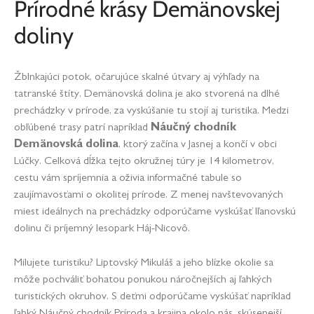
Prírodné krásy Demänovskej
doliny
Žblnkajúci potok, očarujúce skalné útvary aj výhľady na
tatranské štíty. Demänovská dolina je ako stvorená na dlhé
prechádzky v prírode, za vyskúšanie tu stojí aj turistika. Medzi
obľúbené trasy patrí napríklad
Náučný chodník
Demänovská dolina
, ktorý začína v Jasnej a končí v obci
Lúčky. Celková dĺžka tejto okružnej túry je 14 kilometrov,
cestu vám spríjemnia a oživia informačné tabule so
zaujímavosťami o okolitej prírode. Z menej navštevovaných
miest ideálnych na prechádzky odporúčame vyskúšať Iľanovskú
dolinu či príjemný lesopark Háj-Nicovô.
Milujete turistiku? Liptovský Mikuláš a jeho blízke okolie sa
môže pochváliť bohatou ponukou náročnejších aj ľahkých
turistických okruhov. S deťmi odporúčame vyskúšať napríklad
ľahký Náučný chodník Príroda a krajina okolo nás, skúsenejší