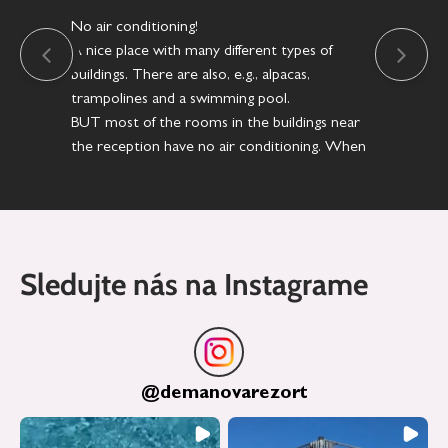
No air conditioning!
Res
A nice place with many different types of
že 
buildings. There are also, e.g., alpacas,
prá
trampolines and a swimming pool.
sta
BUT most of the rooms in the buildings near
na 
the reception have no air conditioning. When
it was 30–35°C outside, the temperature in
our room was 28–30°C all day, even with two
fans running all the time.
Sledujte nás na Instagrame
@
demanovarezort