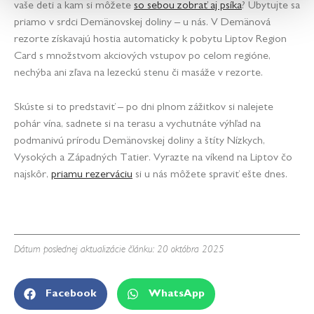
vaše deti a kam si môžete
so sebou zobrať aj psíka
? Ubytujte sa
priamo v srdci Demänovskej doliny – u nás. V Demänová
rezorte získavajú hostia automaticky k pobytu Liptov Region
Card s množstvom akciových vstupov po celom regióne,
nechýba ani zľava na lezeckú stenu či masáže v rezorte.
Skúste si to predstaviť – po dni plnom zážitkov si nalejete
pohár vína, sadnete si na terasu a vychutnáte výhľad na
podmanivú prírodu Demänovskej doliny a štíty Nízkych,
Vysokých a Západných Tatier. Vyrazte na víkend na Liptov čo
najskôr,
priamu rezerváciu
si u nás môžete spraviť ešte dnes.
Dátum poslednej aktualizácie článku: 20 októbra 2025
Facebook
WhatsApp