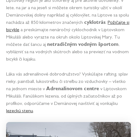
Liptovský región je ako stvorený aj pre aktívne dovolenky. V
lete, na jar a na jeseň si môžete okrem turistiky užiť v okolí
Demänovskej doliny napríklad aj cyklovýlet, na Liptove sa spolu
nachádza až 850 kilometrov značených
cyklotrás
.
Požičajte si
bicykle
a preskúmajte nenáročný cyklochodník v Liptovskom
Mikuláši alebo vyrazte na okruh okolo Liptovskej Mary. Tu
môžete dať šancu aj
netradičným vodným športom
,
vyblázniť sa na vodných skútroch alebo sa previezť na vodnom
bicykli či kajaku.
Láka vás adrenalínové dobrodružstvo? Vyskúšajte rafting, splav
rieky, paintball, lukostreľbu či streľbu zo vzduchovky – všetko
na jednom mieste v
Adrenalínovom centre
v Liptovskom
Mikuláši. Fanúšikom lezenia, od úplných začiatočníkov až po
profíkov, odporúčame v Demänovej navštíviť aj vonkajšiu
lezeckú stenu
.