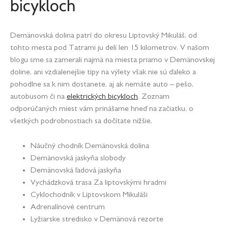
bicykloch
Demänovská dolina patrí do okresu Liptovský Mikuláš, od
tohto mesta pod Tatrami ju delí len 15 kilometrov. V našom
blogu sme sa zamerali najmä na miesta priamo v Demänovskej
doline, ani vzdialenejšie tipy na výlety však nie sú ďaleko a
pohodlne sa k nim dostanete, aj ak nemáte auto – pešo,
autobusom či na
elektrických bicykloch
. Zoznam
odporúčaných miest vám prinášame hneď na začiatku, o
všetkých podrobnostiach sa dočítate nižšie.
Náučný chodník Demänovská dolina
Demänovská jaskyňa slobody
Demänovská ľadová jaskyňa
Vychádzková trasa Za liptovskými hradmi
Cyklochodník v Liptovskom Mikuláši
Adrenalínové centrum
Lyžiarske stredisko v Demänová rezorte