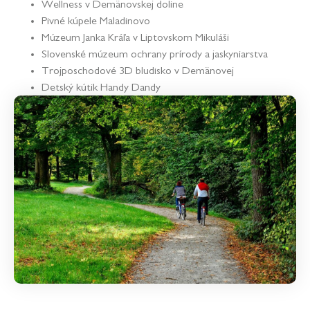
Wellness v Demänovskej doline
Pivné kúpele Maladinovo
Múzeum Janka Kráľa v Liptovskom Mikuláši
Slovenské múzeum ochrany prírody a jaskyniarstva
Trojposchodové 3D bludisko v Demänovej
Detský kútik Handy Dandy