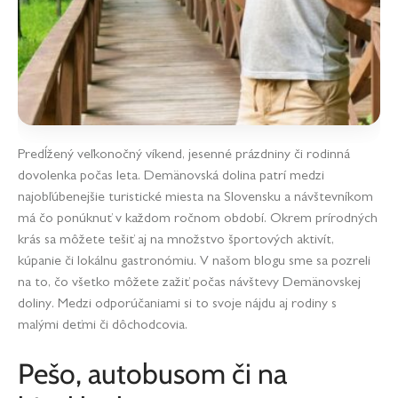
Predĺžený veľkonočný víkend, jesenné prázdniny či rodinná
dovolenka počas leta. Demänovská dolina patrí medzi
najobľúbenejšie turistické miesta na Slovensku a návštevníkom
má čo ponúknuť v každom ročnom období. Okrem prírodných
krás sa môžete tešiť aj na množstvo športových aktivít,
kúpanie či lokálnu gastronómiu. V našom blogu sme sa pozreli
na to, čo všetko môžete zažiť počas návštevy Demänovskej
doliny. Medzi odporúčaniami si to svoje nájdu aj rodiny s
malými deťmi či dôchodcovia.
Pešo, autobusom či na