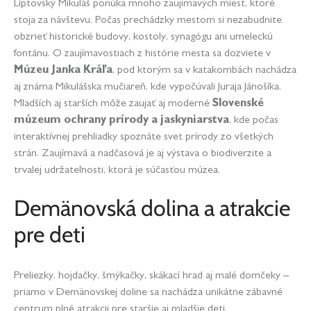
Liptovský Mikuláš ponúka mnoho zaujímavých miest, ktoré
stoja za návštevu. Počas prechádzky mestom si nezabudnite
obzrieť historické budovy, kostoly, synagógu ani umeleckú
fontánu. O zaujímavostiach z histórie mesta sa dozviete v
Múzeu Janka Kráľa
, pod ktorým sa v katakombách nachádza
aj známa Mikulášska mučiareň, kde vypočúvali Juraja Jánošíka.
Mladších aj starších môže zaujať aj moderné
Slovenské
múzeum ochrany prírody a jaskyniarstva
, kde počas
interaktívnej prehliadky spoznáte svet prírody zo všetkých
strán. Zaujímavá a nadčasová je aj výstava o biodiverzite a
trvalej udržateľnosti, ktorá je súčasťou múzea.
Demänovská dolina a atrakcie
pre deti
Preliezky, hojdačky, šmýkačky, skákací hrad aj malé domčeky –
priamo v Demänovskej doline sa nachádza unikátne zábavné
centrum plné atrakcii pre staršie aj mladšie deti.