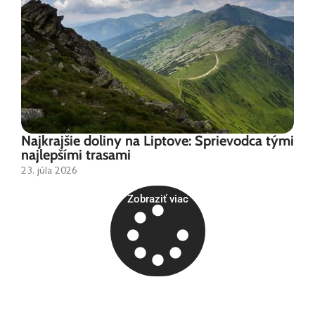
Najkrajšie doliny na Liptove: Sprievodca tými
najlepšími trasami
23. júla 2026
Zobraziť viac