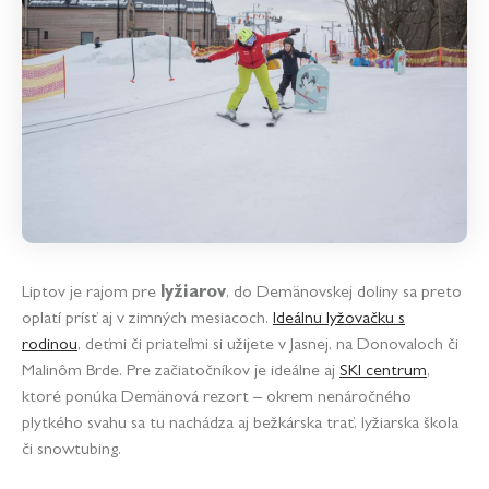
Liptov je rajom pre
lyžiarov
, do Demänovskej doliny sa preto
oplatí prísť aj v zimných mesiacoch.
Ideálnu lyžovačku s
rodinou
, deťmi či priateľmi si užijete v Jasnej, na Donovaloch či
Malinôm Brde. Pre začiatočníkov je ideálne aj
SKI centrum
,
ktoré ponúka Demänová rezort – okrem nenáročného
plytkého svahu sa tu nachádza aj bežkárska trať, lyžiarska škola
či snowtubing.