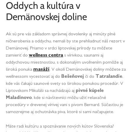
Oddych a kultúra v
Demänovskej doline
Ak sú pre vás základom správnej dovolenky aj minúty plné
ničnerobenia a oddychu, nemali by ste prehliadnuť náš rezort v
Demänovej. Priamo v srdci liptovskej prírody tu môžete
zamieriť do
wellness centra
s vírivkou, saunami aj
oddychovou miestnosťou, s dokonalým uvoľnením pomôže aj
široká ponuka
masáží
. V okolí Demänovskej doliny môžete za
wellnessom vycestovať aj do
Bešeňovej
či do
Tatralandie
,
kde vás čakajú saunové svety so širokou ponukou procedúr. V
Liptovskom Mikuláši sa nachádzajú aj
pivné kúpele
Maladinovo
, kde si návštevníci môžu užiť relaxačné
procedúry v drevenej vírivej vani s pivom Bernard. Súčasťou je
samozrejme aj ochutnávka piva, ktoré si sami načapujete.
Máte radi kultúru a spoznávanie nových kútov Slovenska?