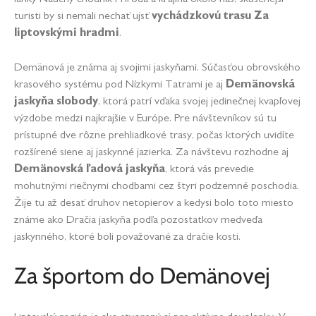
turisti by si nemali nechať ujsť
vychádzkovú trasu Za
liptovskými hradmi
.
Demänová je známa aj svojimi jaskyňami. Súčasťou obrovského
krasového systému pod Nízkymi Tatrami je aj
Demänovská
jaskyňa slobody
, ktorá patrí vďaka svojej jedinečnej kvapľovej
výzdobe medzi najkrajšie v Európe. Pre návštevníkov sú tu
prístupné dve rôzne prehliadkové trasy, počas ktorých uvidíte
rozšírené siene aj jaskynné jazierka. Za návštevu rozhodne aj
Demänovská ľadová jaskyňa
, ktorá vás prevedie
mohutnými riečnymi chodbami cez štyri podzemné poschodia.
Žije tu až desať druhov netopierov a kedysi bolo toto miesto
známe ako Dračia jaskyňa podľa pozostatkov medveďa
jaskynného, ktoré boli považované za dračie kosti.
Za športom do Demänovej