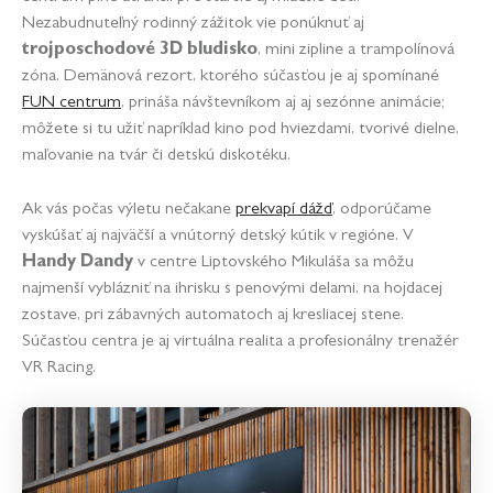
Nezabudnuteľný rodinný zážitok vie ponúknuť aj
trojposchodové 3D bludisko
, mini zipline a trampolínová
zóna. Demänová rezort, ktorého súčasťou je aj spomínané
FUN centrum
, prináša návštevníkom aj aj sezónne animácie;
môžete si tu užiť napríklad kino pod hviezdami, tvorivé dielne,
maľovanie na tvár či detskú diskotéku.
Ak vás počas výletu nečakane
prekvapí dážď
, odporúčame
vyskúšať aj najväčší a vnútorný detský kútik v regióne. V
Handy Dandy
v centre Liptovského Mikuláša sa môžu
najmenší vyblázniť na ihrisku s penovými delami, na hojdacej
zostave, pri zábavných automatoch aj kresliacej stene.
Súčasťou centra je aj virtuálna realita a profesionálny trenažér
VR Racing.