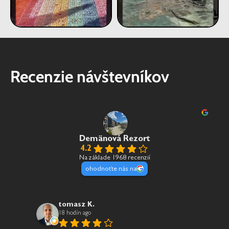
Recenzie návštevníkov
Demänová Rezort
4.2
Na základe 1968 recenzií
ohodnoťte nás na
tomasz K.
18 hodín ago