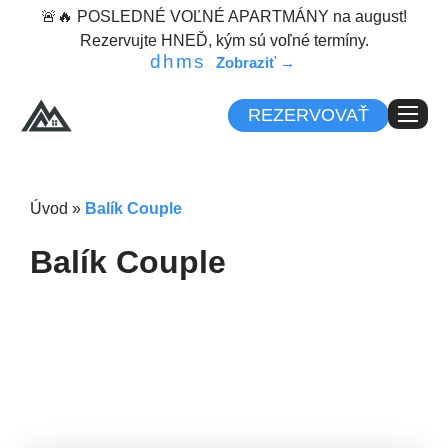
content
🚨🔥 POSLEDNÉ VOĽNÉ APARTMÁNY na august!
Rezervujte HNEĎ, kým sú voľné termíny.
d
h
m
s
REZERVOVAŤ
Úvod
»
Balík Couple
Balík Couple