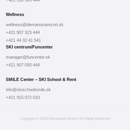
Wellness
wellness@demanovarezort.sk
+421 907 323 444
+421 44 32 41 541
SKI centrum/Funcenter
manager@funcenter.sk
+421 907 050 444
SMILE Center – SKI School & Rent
info@skischoolsmile.sk
+421 915 072 010
Copyright © 2025 Demänová Rezort. All Rights Reserved