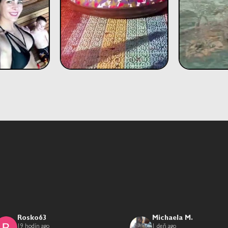
Rosko63
Michaela M.
19 hodín ago
1 deň ago