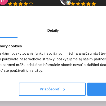
esort by měl uvědomit zájemce
Jídlo výborné, personál také,
 ubytování, že probíhají v horní
ubytování skvělé.
ásti resortu stavební práce! Od
ána (5:45) projíždějí resortem
Detaily
tavební stroje, nákladní auta.
racovníci jezdící na stavbu, to
bory cookies
řehánějí s rychlostí, atd.
eklám, poskytovanie funkcií sociálnych médií a analýzu návšte
o používate naše webové stránky, poskytujeme aj našim partner
to partneri môžu príslušné informácie skombinovať s ďalšími údaj
ď ste používali ich služby.
Prispôsobiť