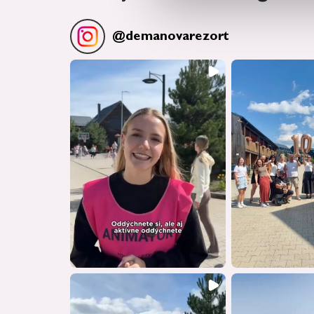
@
demanovarezort