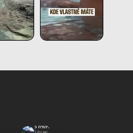
יהודה כ.
Ján R.
2 dni ago
2 dni ago