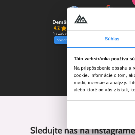
R
Demänová Rezort
o
4.2
č
Na základe 1964 recenzií
r
Súhlas
ohodnoťte nás na
s
P
Táto webstránka používa sú
p
Na prispôsobenie obsahu a r
cookie. Informácie o tom, ak
médií, inzercie a analýzy. Tí
alebo ktoré od vás získali, ke
Sledujte nás na Instagrame