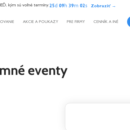
, kým sú voľné termíny.
d
h
m
s
25
09
39
00
OVANIE
AKCIE A POUKAZY
PRE FIRMY
CENNÍK A INÉ
remné eventy