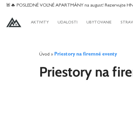
content
🚨🔥 POSLEDNÉ VOĽNÉ APARTMÁNY na august! Rezervujte HNEĎ
AKTIVITY
UDALOSTI
UBYTOVANIE
STRAV
Úvod
»
Priestory na firemné eventy
Priestory na fi